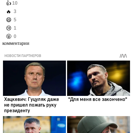
️👍
10
️🔥
3
️😄
5
️😢
1
️🤬
0
комментарии