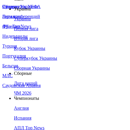
Сборная Украины
Италия
Суперкубок УЕФА
Украина
Германия
Лига конференций
Украина
Франция
ЛЧ - Top News
Первая лига
Нидерланды
Вторая лига
Турция
Кубок Украины
Португалия
Суперкубок Украины
Бельгия
Сборная Украины
Сборные
МЛС
Лига наций
Саудовская Аравия
ЧМ 2026
Чемпионаты
Англия
Испания
АПЛ Top News