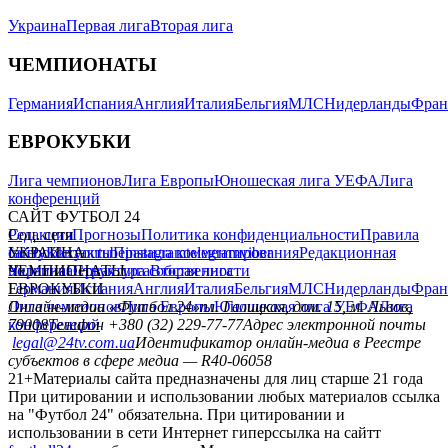
Украина
Первая лига
Вторая лига
ЧЕМПИОНАТЫ
Германия
Испания
Англия
Италия
Бельгия
МЛС
Нидерланды
Фран
ЕВРОКУБКИ
Лига чемпионов
Лига Европы
Юношеская лига УЕФА
Лига
конференций
САЙТ ФУТБОЛ 24
Редакция
Соц. сети
Прогнозы
Политика конфиденциальности
Правила
сайту
facebook
УКРАИНА
Контакты
x
youtube
Правила комментирования
instagram
telegram
viber
Редакционная
политика
Украина
ЧЕМПИОНАТЫ
Первая лига
Структура собственности
Вторая лига
Германия
ЕВРОКУБКИ
Испания
Англия
Италия
Бельгия
МЛС
Нидерланды
Фран
Лига чемпионов
Онлайн-медиа «Футбол 24»
Лига Европы
пл. Галицкая, дом. 15, м. Львов,
Юношеская лига УЕФА
Лига
конференций
79008
Телефон +380 (32) 229-77-77
Адрес электронной почты
legal@24tv.com.ua
Идентификатор онлайн-медиа в Реестре
субъектов в сфере медиа — R40-06058
21+
Материалы сайта предназначены для лиц старше 21 года
При цитировании и использовании любых материалов ссылка
на "Футбол 24" обязательна. При цитировании и
использовании в сети Интернет гиперссылка на сайтт