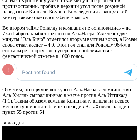
Сначала Криштиану уже на 13-й минуте открыл счет в
противостоянии, пробив в верхний угол после розриной
передачи от Кингсли Комана. Впоследствии французский
вингер также отметился забитым мячом.
Во втором тайме Роналду и компания не остановились – на
77-й Габриэль забил третий гол Аль-Насра. Уже через две
минуты "Эль-Бичо" отметился вторым взятием ворот, а Коман
снова отдал ассист – 4:0. Этот гол стал для Роналду 964-м в
его карьере – португалец уверенно приближается к
фантастической отметке в 1000 голов.
Отметим, что прямой конкурент Аль-Насра за чемпионство
Аль-Хиляль сыграл вничью в матче против Аль-Иттихада
(1:1). Таким образом команда Криштиану вышла на первое
место в турнирной таблице, опередив Аль-Хиляль на один
пункт 55 против 54.
видео дня