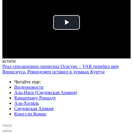
Play
Video
кстати
Реал сенсационно проиграл Осасуне – VAR перебил шоу
Винисиуса, Рекордсмен оставил в дураках Куртуа
Читайте еще
:
Видеоновости
Аль-Наср (Саудовская Аравия)
Криштиану Роналду
Аль-Хиляль
Саудовская Аравия
Кингсли Коман