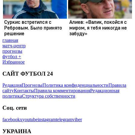
главная
матч-центр
прогнозы
футбол +
Избранное
САЙТ ФУТБОЛ 24
Редакция
Прогнозы
Политика конфиденциальности
Правила
сайту
Контакты
Правила комментирования
Редакционная
политика
Структура собственности
Соц. сети
facebook
x
youtube
instagram
telegram
viber
УКРАИНА