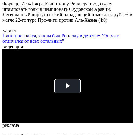
Форвард Аль-Насра Криштиану Роналду продолжает
штамповать голы в чемпионате Саудовской Аравии.
Легендарный португальский нападающий отметился дублем в
матче 22-го тура Про-лиги против Аль-Хазма (4:0).
кстати
Нани признался, каким был Роналду в детстве: "Он уже
отличался от всех остальных"
видео дня
Play
Video
реклама