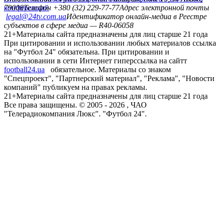
конференций
79008
Телефон +380 (32) 229-77-77
Адрес электронной почты
legal@24tv.com.ua
Идентификатор онлайн-медиа в Реестре
субъектов в сфере медиа — R40-06058
21+
Материалы сайта предназначены для лиц старше 21 года
При цитировании и использовании любых материалов ссылка
на "Футбол 24" обязательна. При цитировании и
использовании в сети Интернет гиперссылка на сайтт
football24.ua
обязательное. Материалы со знаком
"Спецпроект", "Партнерский материал", "Реклама", "Новости
компаний" публикуем на правах рекламы.
21+
Материалы сайта предназначены для лиц старше 21 года
Все права защищены. © 2005 -
2026
, ЧАО
"Телерадиокомпания Люкс". "Футбол 24".