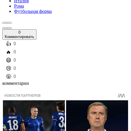
Италия
Рома
Футбольная форма
0
Комментировать
️👍
0
️🔥
0
️😄
0
️😢
0
️🤬
0
комментарии