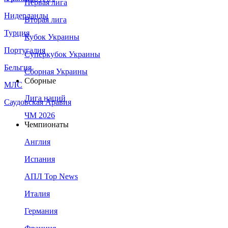
Первая лига
Нидерланды
Вторая лига
Турция
Кубок Украины
Португалия
Суперкубок Украины
Бельгия
Сборная Украины
Сборные
МЛС
Лига наций
Саудовская Аравия
ЧМ 2026
Чемпионаты
Англия
Испания
АПЛ Top News
Италия
Германия