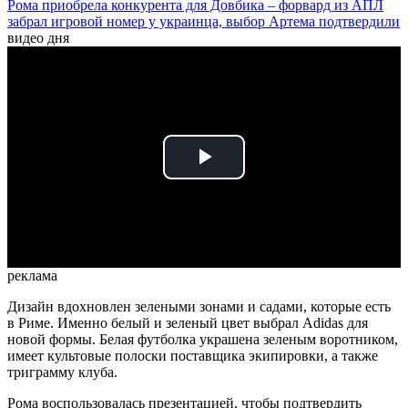
Рома приобрела конкурента для Довбика – форвард из АПЛ
забрал игровой номер у украинца, выбор Артема подтвердили
видео дня
Play
Video
реклама
Дизайн вдохновлен зелеными зонами и садами, которые есть
в Риме. Именно белый и зеленый цвет выбрал Adidas для
новой формы. Белая футболка украшена зеленым воротником,
имеет культовые полоски поставщика экипировки, а также
триграмму клуба.
Рома воспользовалась презентацией, чтобы подтвердить