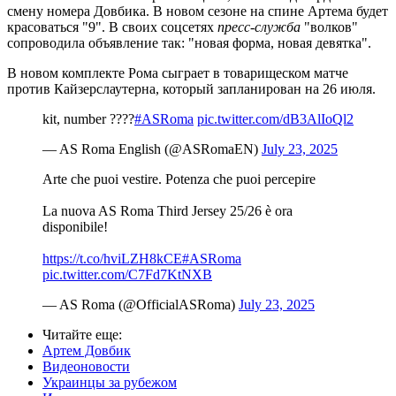
смену номера Довбика. В новом сезоне на спине Артема будет
красоваться "9". В своих соцсетях
пресс-служба
"волков"
сопроводила объявление так: "новая форма, новая девятка".
В новом комплекте Рома сыграет в товарищеском матче
против Кайзерслаутерна, который запланирован на 26 июля.
kit, number ????
#ASRoma
pic.twitter.com/dB3AlIoQl2
— AS Roma English (@ASRomaEN)
July 23, 2025
Arte che puoi vestire. Potenza che puoi percepire
La nuova AS Roma Third Jersey 25/26 è ora
disponibile!
https://t.co/hviLZH8kCE
#ASRoma
pic.twitter.com/C7Fd7KtNXB
— AS Roma (@OfficialASRoma)
July 23, 2025
Читайте еще
:
Артем Довбик
Видеоновости
Украинцы за рубежом