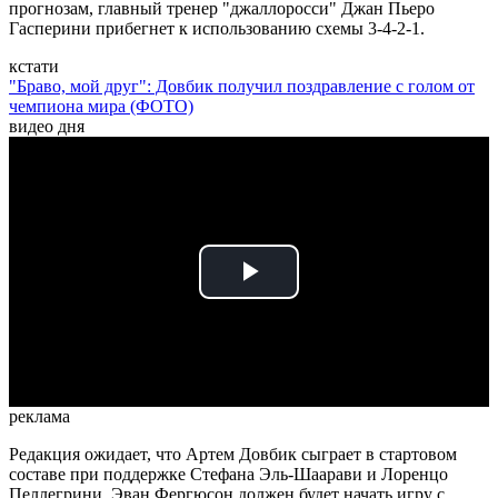
прогнозам, главный тренер "джаллоросси" Джан Пьеро
Гасперини прибегнет к использованию схемы 3-4-2-1.
кстати
"Браво, мой друг": Довбик получил поздравление с голом от
чемпиона мира (ФОТО)
видео дня
Play
Video
реклама
Редакция ожидает, что Артем Довбик сыграет в стартовом
составе при поддержке Стефана Эль-Шаарави и Лоренцо
Пеллегрини. Эван Фергюсон должен будет начать игру с