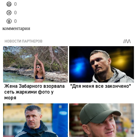
️😄
0
️😢
0
️🤬
0
комментарии