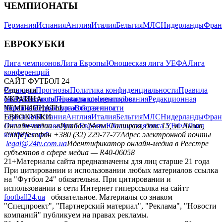
ЧЕМПИОНАТЫ
Германия
Испания
Англия
Италия
Бельгия
МЛС
Нидерланды
Фран
ЕВРОКУБКИ
Лига чемпионов
Лига Европы
Юношеская лига УЕФА
Лига
конференций
САЙТ ФУТБОЛ 24
Редакция
Соц. сети
Прогнозы
Политика конфиденциальности
Правила
сайту
facebook
УКРАИНА
Контакты
x
youtube
Правила комментирования
instagram
telegram
viber
Редакционная
политика
Украина
ЧЕМПИОНАТЫ
Первая лига
Структура собственности
Вторая лига
Германия
ЕВРОКУБКИ
Испания
Англия
Италия
Бельгия
МЛС
Нидерланды
Фран
Лига чемпионов
Онлайн-медиа «Футбол 24»
Лига Европы
пл. Галицкая, дом. 15, м. Львов,
Юношеская лига УЕФА
Лига
конференций
79008
Телефон +380 (32) 229-77-77
Адрес электронной почты
legal@24tv.com.ua
Идентификатор онлайн-медиа в Реестре
субъектов в сфере медиа — R40-06058
21+
Материалы сайта предназначены для лиц старше 21 года
При цитировании и использовании любых материалов ссылка
на "Футбол 24" обязательна. При цитировании и
использовании в сети Интернет гиперссылка на сайтт
football24.ua
обязательное. Материалы со знаком
"Спецпроект", "Партнерский материал", "Реклама", "Новости
компаний" публикуем на правах рекламы.