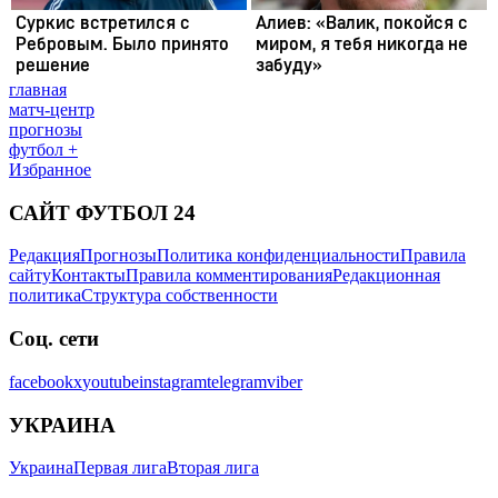
главная
матч-центр
прогнозы
футбол +
Избранное
САЙТ ФУТБОЛ 24
Редакция
Прогнозы
Политика конфиденциальности
Правила
сайту
Контакты
Правила комментирования
Редакционная
политика
Структура собственности
Соц. сети
facebook
x
youtube
instagram
telegram
viber
УКРАИНА
Украина
Первая лига
Вторая лига