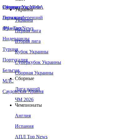
Сборная Украины
Италия
Суперкубок УЕФА
Украина
Германия
Лига конференций
Украина
Франция
ЛЧ - Top News
Первая лига
Нидерланды
Вторая лига
Турция
Кубок Украины
Португалия
Суперкубок Украины
Бельгия
Сборная Украины
Сборные
МЛС
Лига наций
Саудовская Аравия
ЧМ 2026
Чемпионаты
Англия
Испания
АПЛ Top News