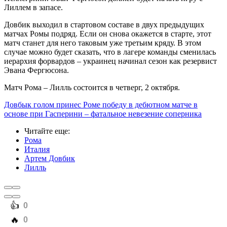
Лиллем в запасе.
Довбик выходил в стартовом составе в двух предыдущих
матчах Ромы подряд. Если он снова окажется в старте, этот
матч станет для него таковым уже третьим кряду. В этом
случае можно будет сказать, что в лагере команды сменилась
иерархия форвардов – украинец начинал сезон как резервист
Эвана Фергюсона.
Матч Рома – Лилль состоится в четверг, 2 октября.
Довбык голом принес Роме победу в дебютном матче в
основе при Гасперини – фатальное невезение соперника
Читайте еще
:
Рома
Италия
Артем Довбик
Лилль
️👍
0
️🔥
0