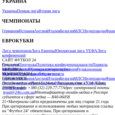
УКРАИНА
Украина
Первая лига
Вторая лига
ЧЕМПИОНАТЫ
Германия
Испания
Англия
Италия
Бельгия
МЛС
Нидерланды
Фран
ЕВРОКУБКИ
Лига чемпионов
Лига Европы
Юношеская лига УЕФА
Лига
конференций
САЙТ ФУТБОЛ 24
Редакция
Соц. сети
Прогнозы
Политика конфиденциальности
Правила
сайту
facebook
УКРАИНА
Контакты
x
youtube
Правила комментирования
instagram
telegram
viber
Редакционная
политика
Украина
ЧЕМПИОНАТЫ
Первая лига
Структура собственности
Вторая лига
Германия
ЕВРОКУБКИ
Испания
Англия
Италия
Бельгия
МЛС
Нидерланды
Фран
Лига чемпионов
Онлайн-медиа «Футбол 24»
Лига Европы
пл. Галицкая, дом. 15, м. Львов,
Юношеская лига УЕФА
Лига
конференций
79008
Телефон +380 (32) 229-77-77
Адрес электронной почты
legal@24tv.com.ua
Идентификатор онлайн-медиа в Реестре
субъектов в сфере медиа — R40-06058
21+
Материалы сайта предназначены для лиц старше 21 года
При цитировании и использовании любых материалов ссылка
на "Футбол 24" обязательна. При цитировании и