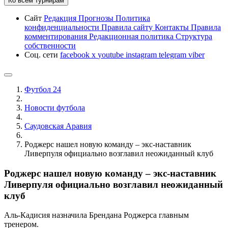
Ко всем турнирам
Сайт
Редакция
Прогнозы
Политика
конфиденциальности
Правила сайту
Контакты
Правила
комментирования
Редакционная политика
Структура
собственности
Соц. сети
facebook
x
youtube
instagram
telegram
viber
Футбол 24
Новости футбола
Саудовская Аравия
Роджерс нашел новую команду – экс-наставник
Ливерпуля официально возглавил неожиданный клуб
Роджерс нашел новую команду – экс-наставник
Ливерпуля официально возглавил неожиданный
клуб
Аль-Кадисия назначила Брендана Роджерса главным
тренером.