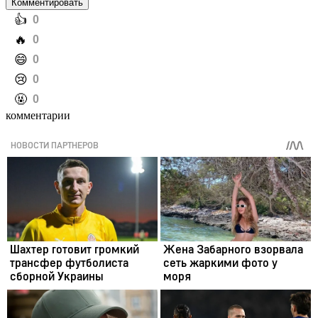
Комментировать
️👍
0
️🔥
0
️😄
0
️😢
0
️🤬
0
комментарии