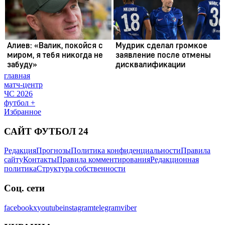
главная
матч-центр
ЧС 2026
футбол +
Избранное
САЙТ ФУТБОЛ 24
Редакция
Прогнозы
Политика конфиденциальности
Правила
сайту
Контакты
Правила комментирования
Редакционная
политика
Структура собственности
Соц. сети
facebook
x
youtube
instagram
telegram
viber