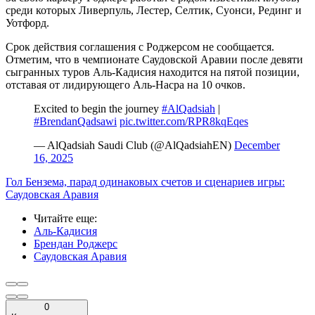
среди которых Ливерпуль, Лестер, Селтик, Суонси, Рединг и
Уотфорд.
Срок действия соглашения с Роджерсом не сообщается.
Отметим, что в чемпионате Саудовской Аравии после девяти
сыгранных туров Аль-Кадисия находится на пятой позиции,
отставая от лидирующего Аль-Насра на 10 очков.
Excited to begin the journey ️
#AlQadsiah
|
#BrendanQadsawi
pic.twitter.com/RPR8kqEqes
— AlQadsiah Saudi Club (@AlQadsiahEN)
December
16, 2025
Гол Бензема, парад одинаковых счетов и сценариев игры:
Саудовская Аравия
Читайте еще
:
Аль-Кадисия
Брендан Роджерс
Саудовская Аравия
0