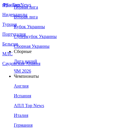
Франция
ЛЧ - Top News
Первая лига
Нидерланды
Вторая лига
Турция
Кубок Украины
Португалия
Суперкубок Украины
Бельгия
Сборная Украины
Сборные
МЛС
Лига наций
Саудовская Аравия
ЧМ 2026
Чемпионаты
Англия
Испания
АПЛ Top News
Италия
Германия