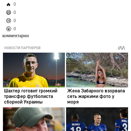
️🔥
0
️😄
0
️😢
0
️🤬
0
комментарии