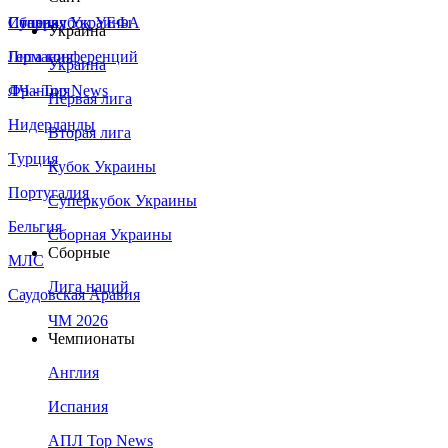
Сборная Украины
Италия
Суперкубок УЕФА
Украина
Германия
Лига конференций
Украина
Франция
ЛЧ - Top News
Первая лига
Нидерланды
Вторая лига
Турция
Кубок Украины
Португалия
Суперкубок Украины
Бельгия
Сборная Украины
Сборные
МЛС
Лига наций
Саудовская Аравия
ЧМ 2026
Чемпионаты
Англия
Испания
АПЛ Top News