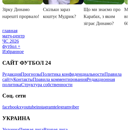
главная
матч-центр
ЧС 2026
футбол +
Избранное
САЙТ ФУТБОЛ 24
Редакция
Прогнозы
Политика конфиденциальности
Правила
сайту
Контакты
Правила комментирования
Редакционная
политика
Структура собственности
Соц. сети
facebook
x
youtube
instagram
telegram
viber
УКРАИНА
Украина
Первая лига
Вторая лига