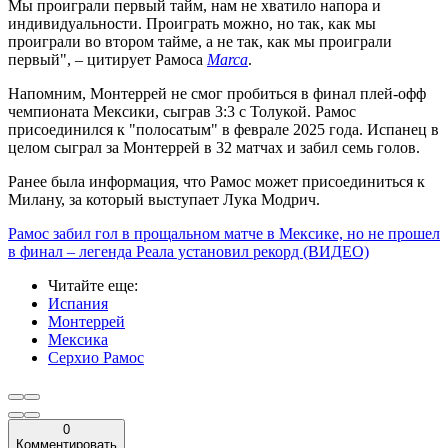
Мы проиграли первый тайм, нам не хватило напора и
индивидуальности. Проиграть можно, но так, как мы
проиграли во втором тайме, а не так, как мы проиграли
первый", – цитирует Рамоса
Marca
.
Напомним, Монтеррей не смог пробиться в финал плей-офф
чемпионата Мексики, сыграв 3:3 с Толукой. Рамос
присоединился к "полосатым" в феврале 2025 года. Испанец в
целом сыграл за Монтеррей в 32 матчах и забил семь голов.
Ранее была информация, что Рамос может присоединиться к
Милану, за который выступает Лука Модрич.
Рамос забил гол в прощальном матче в Мексике, но не прошел
в финал – легенда Реала установил рекорд (ВИДЕО)
Читайте еще
:
Испания
Монтеррей
Мексика
Серхио Рамос
0
Комментировать