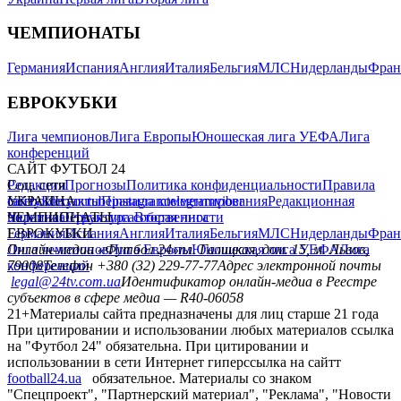
ЧЕМПИОНАТЫ
Германия
Испания
Англия
Италия
Бельгия
МЛС
Нидерланды
Фран
ЕВРОКУБКИ
Лига чемпионов
Лига Европы
Юношеская лига УЕФА
Лига
конференций
САЙТ ФУТБОЛ 24
Редакция
Соц. сети
Прогнозы
Политика конфиденциальности
Правила
сайту
facebook
УКРАИНА
Контакты
x
youtube
Правила комментирования
instagram
telegram
viber
Редакционная
политика
Украина
ЧЕМПИОНАТЫ
Первая лига
Структура собственности
Вторая лига
Германия
ЕВРОКУБКИ
Испания
Англия
Италия
Бельгия
МЛС
Нидерланды
Фран
Лига чемпионов
Онлайн-медиа «Футбол 24»
Лига Европы
пл. Галицкая, дом. 15, м. Львов,
Юношеская лига УЕФА
Лига
конференций
79008
Телефон +380 (32) 229-77-77
Адрес электронной почты
legal@24tv.com.ua
Идентификатор онлайн-медиа в Реестре
субъектов в сфере медиа — R40-06058
21+
Материалы сайта предназначены для лиц старше 21 года
При цитировании и использовании любых материалов ссылка
на "Футбол 24" обязательна. При цитировании и
использовании в сети Интернет гиперссылка на сайтт
football24.ua
обязательное. Материалы со знаком
"Спецпроект", "Партнерский материал", "Реклама", "Новости