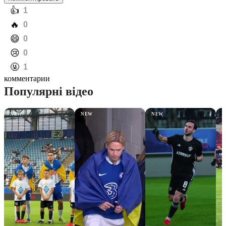
️👍
1
️🔥
0
️😄
0
️😢
0
️🤬
1
комментарии