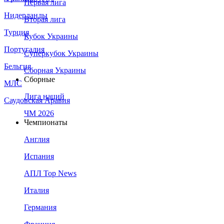
Первая лига
Нидерланды
Вторая лига
Турция
Кубок Украины
Португалия
Суперкубок Украины
Бельгия
Сборная Украины
Сборные
МЛС
Лига наций
Саудовская Аравия
ЧМ 2026
Чемпионаты
Англия
Испания
АПЛ Top News
Италия
Германия