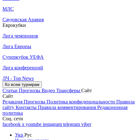
МЛС
Саудовская Аравия
Еврокубки
Лига чемпионов
Лига Европы
Суперкубок УЕФА
Лига конференций
ЛЧ - Top News
Ко всем турнирам
Статьи
Прогнозы
Видео
Трансферы
Сайт
Сайт
Редакция
Прогнозы
Политика конфиденциальности
Правила
сайту
Контакты
Правила комментирования
Редакционная
политика
Соц. сети
facebook
x
youtube
instagram
telegram
viber
Укр
Рус