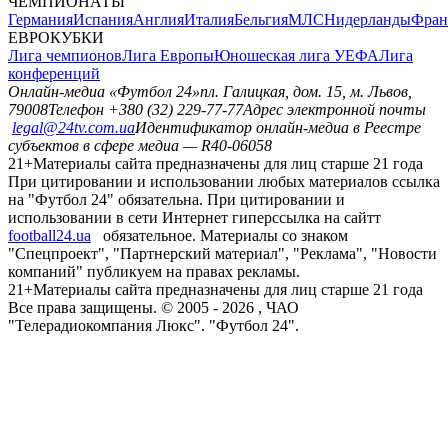
ЧЕМПИОНАТЫ
Германия
Испания
Англия
Италия
Бельгия
МЛС
Нидерланды
Фран
ЕВРОКУБКИ
Лига чемпионов
Лига Европы
Юношеская лига УЕФА
Лига
конференций
Онлайн-медиа «Футбол 24»
пл. Галицкая, дом. 15, м. Львов,
79008
Телефон +380 (32) 229-77-77
Адрес электронной почты
legal@24tv.com.ua
Идентификатор онлайн-медиа в Реестре
субъектов в сфере медиа — R40-06058
21+
Материалы сайта предназначены для лиц старше 21 года
При цитировании и использовании любых материалов ссылка
на "Футбол 24" обязательна. При цитировании и
использовании в сети Интернет гиперссылка на сайтт
football24.ua
обязательное. Материалы со знаком
"Спецпроект", "Партнерский материал", "Реклама", "Новости
компаний" публикуем на правах рекламы.
21+
Материалы сайта предназначены для лиц старше 21 года
Все права защищены. © 2005 -
2026
, ЧАО
"Телерадиокомпания Люкс". "Футбол 24".