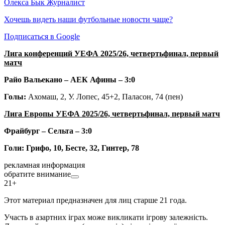
Олекса Бык
Журналист
Хочешь видеть наши футбольные новости чаще?
Подписаться в Google
Лига конференций УЕФА 2025/26, четвертьфинал, первый
матч
Райо Вальекано – АЕК Афины – 3:0
Голы:
Ахомаш, 2, У. Лопес, 45+2, Паласон, 74 (пен)
Лига Европы УЕФА 2025/26, четвертьфинал, первый матч
Фрайбург – Сельта – 3:0
Голи: Грифо, 10, Бесте, 32, Гинтер, 78
рекламная информация
обратите внимание
21+
Этот материал предназначен для лиц старше 21 года.
Участь в азартних іграх може викликати ігрову залежність.