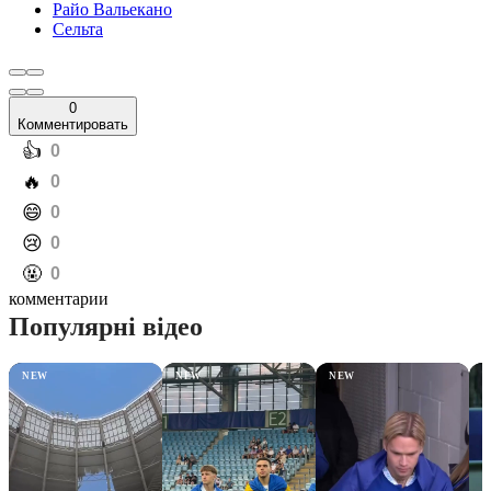
Райо Вальекано
Сельта
0
Комментировать
️👍
0
️🔥
0
️😄
0
️😢
0
️🤬
0
комментарии