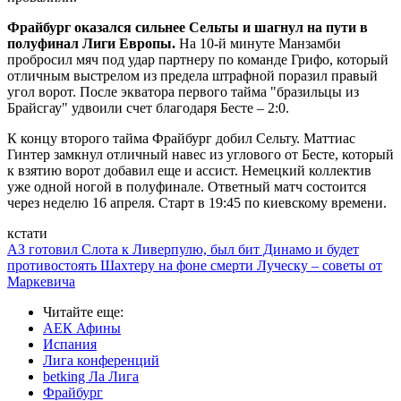
Фрайбург оказался сильнее Сельты и шагнул на пути в
полуфинал Лиги Европы.
На 10-й минуте Манзамби
пробросил мяч под удар партнеру по команде Грифо, который
отличным выстрелом из предела штрафной поразил правый
угол ворот. После экватора первого тайма "бразильцы из
Брайсгау" удвоили счет благодаря Бесте – 2:0.
К концу второго тайма Фрайбург добил Сельту. Маттиас
Гинтер замкнул отличный навес из углового от Бесте, который
к взятию ворот добавил еще и ассист. Немецкий коллектив
уже одной ногой в полуфинале. Ответный матч состоится
через неделю 16 апреля. Старт в 19:45 по киевскому времени.
кстати
АЗ готовил Слота к Ливерпулю, был бит Динамо и будет
противостоять Шахтеру на фоне смерти Луческу – советы от
Маркевича
Читайте еще
:
АЕК Афины
Испания
Лига конференций
betking Ла Лига
Фрайбург