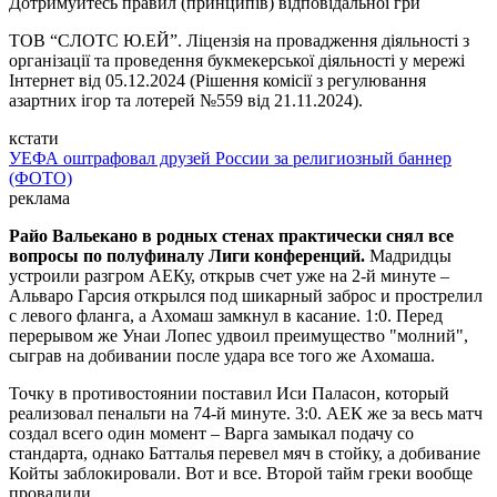
Дотримуйтесь правил (принципів) відповідальної гри
ТОВ “СЛОТС Ю.ЕЙ”. Ліцензія на провадження діяльності з
організації та проведення букмекерської діяльності у мережі
Інтернет від 05.12.2024 (Рішення комісії з регулювання
азартних ігор та лотерей №559 від 21.11.2024).
кстати
УЕФА оштрафовал друзей России за религиозный баннер
(ФОТО)
реклама
Райо Вальекано в родных стенах практически снял все
вопросы по полуфиналу Лиги конференций.
Мадридцы
устроили разгром АЕКу, открыв счет уже на 2-й минуте –
Альваро Гарсия открылся под шикарный заброс и прострелил
с левого фланга, а Ахомаш замкнул в касание. 1:0. Перед
перерывом же Унаи Лопес удвоил преимущество "молний",
сыграв на добивании после удара все того же Ахомаша.
Точку в противостоянии поставил Иси Паласон, который
реализовал пенальти на 74-й минуте. 3:0. АЕК же за весь матч
создал всего один момент – Варга замыкал подачу со
стандарта, однако Батталья перевел мяч в стойку, а добивание
Койты заблокировали. Вот и все. Второй тайм греки вообще
провалили.