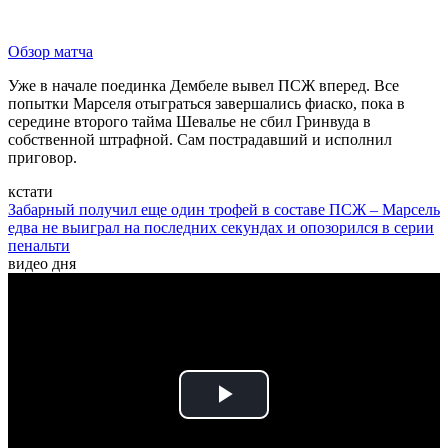
Обзор матча
Уже в начале поединка Дембеле вывел ПСЖ вперед. Все
попытки Марселя отыграться завершались фиаско, пока в
середине второго тайма Шевалье не сбил Гринвуда в
собственной штрафной. Сам пострадавший и исполнил
приговор.
кстати
Забарный получил еще один трофей в составе ПСЖ – Марсель
едва не выиграл на последних секундах и опозорился в серии
пенальти
видео дня
Play