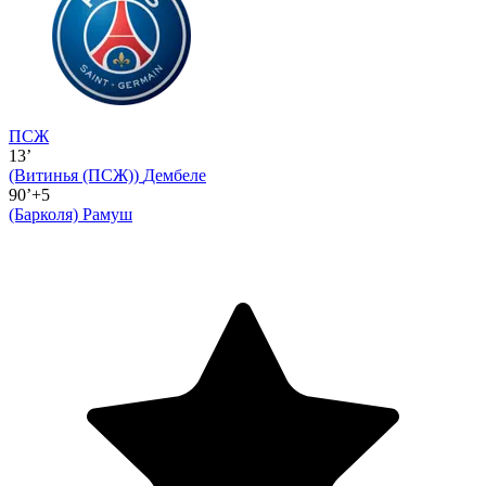
ПСЖ
13’
(Витинья (ПСЖ))
Дембеле
90’+5
(Барколя)
Рамуш