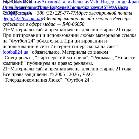
Германия
ЕВРОКУБКИ
Испания
Англия
Италия
Бельгия
МЛС
Нидерланды
Фран
Лига чемпионов
Онлайн-медиа «Футбол 24»
Лига Европы
пл. Галицкая, дом. 15, м. Львов,
Юношеская лига УЕФА
Лига
конференций
79008
Телефон +380 (32) 229-77-77
Адрес электронной почты
legal@24tv.com.ua
Идентификатор онлайн-медиа в Реестре
субъектов в сфере медиа — R40-06058
21+
Материалы сайта предназначены для лиц старше 21 года
При цитировании и использовании любых материалов ссылка
на "Футбол 24" обязательна. При цитировании и
использовании в сети Интернет гиперссылка на сайтт
football24.ua
обязательное. Материалы со знаком
"Спецпроект", "Партнерский материал", "Реклама", "Новости
компаний" публикуем на правах рекламы.
21+
Материалы сайта предназначены для лиц старше 21 года
Все права защищены. © 2005 -
2026
, ЧАО
"Телерадиокомпания Люкс". "Футбол 24".