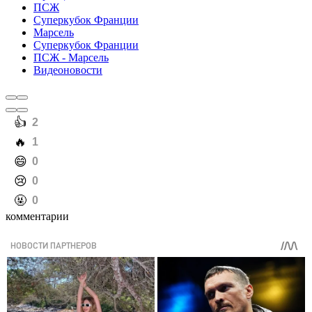
ПСЖ
Суперкубок Франции
Марсель
Суперкубок Франции
ПСЖ - Марсель
Видеоновости
️👍
2
️🔥
1
️😄
0
️😢
0
️🤬
0
комментарии