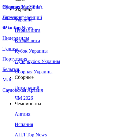
Сборная Украины
Италия
Суперкубок УЕФА
Украина
Германия
Лига конференций
Украина
Франция
ЛЧ - Top News
Первая лига
Нидерланды
Вторая лига
Турция
Кубок Украины
Португалия
Суперкубок Украины
Бельгия
Сборная Украины
Сборные
МЛС
Лига наций
Саудовская Аравия
ЧМ 2026
Чемпионаты
Англия
Испания
АПЛ Top News