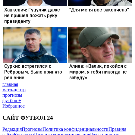
главная
матч-центр
прогнозы
футбол +
Избранное
САЙТ ФУТБОЛ 24
Редакция
Прогнозы
Политика конфиденциальности
Правила
сайту
Контакты
Правила комментирования
Редакционная