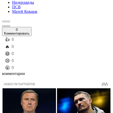
Нидерланды
ПСВ
Матей Коварж
0
Комментировать
️👍
0
️🔥
0
️😄
0
️😢
0
️🤬
0
комментарии