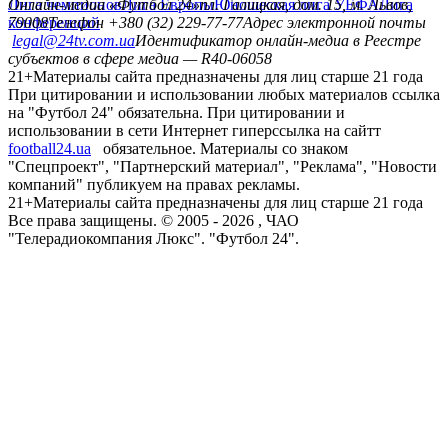
Лига чемпионов
Онлайн-медиа «Футбол 24»
Лига Европы
пл. Галицкая, дом. 15, м. Львов,
Юношеская лига УЕФА
Лига
конференций
79008
Телефон +380 (32) 229-77-77
Адрес электронной почты
legal@24tv.com.ua
Идентификатор онлайн-медиа в Реестре
субъектов в сфере медиа — R40-06058
21+
Материалы сайта предназначены для лиц старше 21 года
При цитировании и использовании любых материалов ссылка
на "Футбол 24" обязательна. При цитировании и
использовании в сети Интернет гиперссылка на сайтт
football24.ua
обязательное. Материалы со знаком
"Спецпроект", "Партнерский материал", "Реклама", "Новости
компаний" публикуем на правах рекламы.
21+
Материалы сайта предназначены для лиц старше 21 года
Все права защищены. © 2005 -
2026
, ЧАО
"Телерадиокомпания Люкс". "Футбол 24".