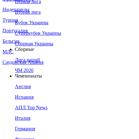
Первая лига
Нидерланды
Вторая лига
Турция
Кубок Украины
Португалия
Суперкубок Украины
Бельгия
Сборная Украины
Сборные
МЛС
Лига наций
Саудовская Аравия
ЧМ 2026
Чемпионаты
Англия
Испания
АПЛ Top News
Италия
Германия