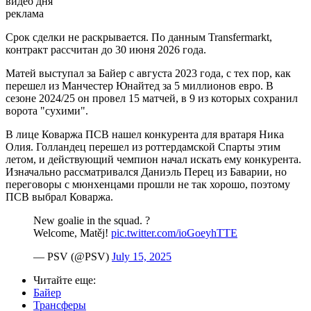
видео дня
реклама
Срок сделки не раскрывается. По данным Transfermarkt,
контракт рассчитан до 30 июня 2026 года.
Матей выступал за Байер с августа 2023 года, с тех пор, как
перешел из Манчестер Юнайтед за 5 миллионов евро. В
сезоне 2024/25 он провел 15 матчей, в 9 из которых сохранил
ворота "сухими".
В лице Коваржа ПСВ нашел конкурента для вратаря Ника
Олия. Голландец перешел из роттердамской Спарты этим
летом, и действующий чемпион начал искать ему конкурента.
Изначально рассматривался Даниэль Перец из Баварии, но
переговоры с мюнхенцами прошли не так хорошо, поэтому
ПСВ выбрал Коваржа.
New goalie in the squad. ?
Welcome, Matěj!
pic.twitter.com/ioGoeyhTTE
— PSV (@PSV)
July 15, 2025
Читайте еще
:
Байер
Трансферы