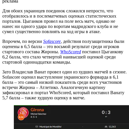
реклама
Для обоих украинцев поединок сложился непросто, что
отобразилось и в послематчевых оценках статистических
порталов. Цыганков провел на поле весь матч, однако не
нанес ни одного удара по воротам мадридского клуба и не
сумел существенно повлиять на ход игры в атаке.
Впрочем, по версии
Sofascore
, действия полузащитника были
оценены в 6,5 балла – это восьмой результат среди игроков
стартового состава Жироны.
WhoScored
поставил Цыганкову
6,2 балла, что стало четвертой наивысшей оценкой среди
стартовой одиннадцатки команды.
Зато Владислав Ванат провел один из худших матчей в сезоне.
Sofascore оценил выступление украинского форварда в 6,1
балла – это самый низкий показатель среди всех участников
встречи Жирона – Атлетико. Аналогичную картину
зафиксировал и портал WhoScored, который поставил Ванату
5,7 балла – также худшую оценку в матче.