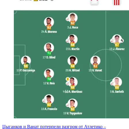
Цыганков и Ванат потерпели разгром от Атлетико –