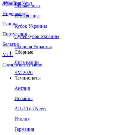
Франция
ЛЧ - Top News
Первая лига
Нидерланды
Вторая лига
Турция
Кубок Украины
Португалия
Суперкубок Украины
Бельгия
Сборная Украины
Сборные
МЛС
Лига наций
Саудовская Аравия
ЧМ 2026
Чемпионаты
Англия
Испания
АПЛ Top News
Италия
Германия