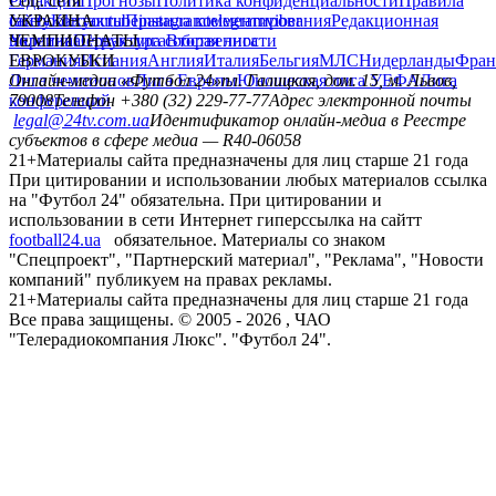
Редакция
Соц. сети
Прогнозы
Политика конфиденциальности
Правила
сайту
facebook
УКРАИНА
Контакты
x
youtube
Правила комментирования
instagram
telegram
viber
Редакционная
политика
Украина
ЧЕМПИОНАТЫ
Первая лига
Структура собственности
Вторая лига
Германия
ЕВРОКУБКИ
Испания
Англия
Италия
Бельгия
МЛС
Нидерланды
Фран
Лига чемпионов
Онлайн-медиа «Футбол 24»
Лига Европы
пл. Галицкая, дом. 15, м. Львов,
Юношеская лига УЕФА
Лига
конференций
79008
Телефон +380 (32) 229-77-77
Адрес электронной почты
legal@24tv.com.ua
Идентификатор онлайн-медиа в Реестре
субъектов в сфере медиа — R40-06058
21+
Материалы сайта предназначены для лиц старше 21 года
При цитировании и использовании любых материалов ссылка
на "Футбол 24" обязательна. При цитировании и
использовании в сети Интернет гиперссылка на сайтт
football24.ua
обязательное. Материалы со знаком
"Спецпроект", "Партнерский материал", "Реклама", "Новости
компаний" публикуем на правах рекламы.
21+
Материалы сайта предназначены для лиц старше 21 года
Все права защищены. © 2005 -
2026
, ЧАО
"Телерадиокомпания Люкс". "Футбол 24".