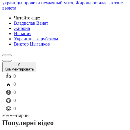
украинцы провели неудачный матч, Жирона осталась в зоне
вылета
Читайте еще
:
Владислав Ванат
Жирона
Испания
Украинцы за рубежом
Виктор Цыганков
0
Комментировать
️👍
0
️🔥
0
️😄
0
️😢
0
️🤬
0
комментарии