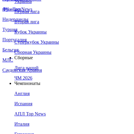
Украина
Франция
ЛЧ - Top News
Первая лига
Нидерланды
Вторая лига
Турция
Кубок Украины
Португалия
Суперкубок Украины
Бельгия
Сборная Украины
Сборные
МЛС
Лига наций
Саудовская Аравия
ЧМ 2026
Чемпионаты
Англия
Испания
АПЛ Top News
Италия