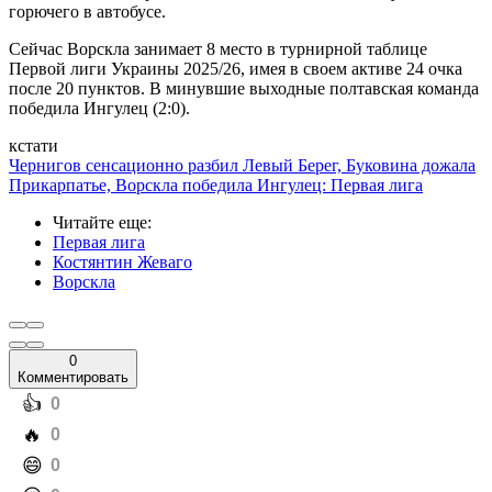
горючего в автобусе.
Сейчас Ворскла занимает 8 место в турнирной таблице
Первой лиги Украины 2025/26, имея в своем активе 24 очка
после 20 пунктов. В минувшие выходные полтавская команда
победила Ингулец (2:0).
кстати
Чернигов сенсационно разбил Левый Берег, Буковина дожала
Прикарпатье, Ворскла победила Ингулец: Первая лига
Читайте еще
:
Первая лига
Костянтин Жеваго
Ворскла
0
Комментировать
️👍
0
️🔥
0
️😄
0