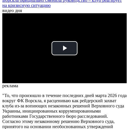
Ворскла официально сменила руководство – клуб реагирует
на кризисную ситуацию
видео дня
Play
Video
реклама
"То, что произошло в течение последних дней марта 2026 года
вокруг ФК Ворскла, я расцениваю как рейдерский захват
клуба из-за вопиющих незаконных решений Верховного суда
Украины, инициированных коррумпированными
работниками Государственного бюро расследований.
Согласно этому незаконному решению Верховного суда,
принятого на основании необоснованных утверждений