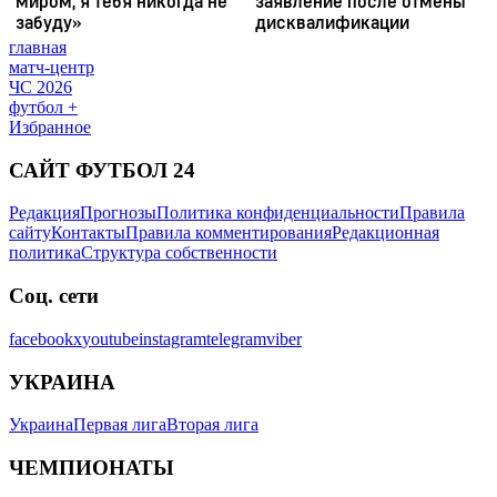
главная
матч-центр
ЧС 2026
футбол +
Избранное
САЙТ ФУТБОЛ 24
Редакция
Прогнозы
Политика конфиденциальности
Правила
сайту
Контакты
Правила комментирования
Редакционная
политика
Структура собственности
Соц. сети
facebook
x
youtube
instagram
telegram
viber
УКРАИНА
Украина
Первая лига
Вторая лига
ЧЕМПИОНАТЫ