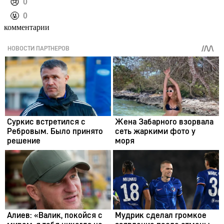
️😢
0
️🤬
0
комментарии