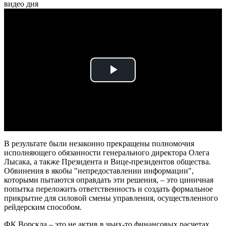
видео дня
Play
Video
В результате были незаконно прекращены полномочия
исполняющего обязанности генерального директора Олега
Лысака, а также Президента и Вице-президентов общества.
Обвинения в якобы "непредоставлении информации",
которыми пытаются оправдать эти решения, – это циничная
попытка переложить ответственность и создать формальное
прикрытие для силовой смены управления, осуществленного
рейдерским способом.
ФК Ворскла – это не актив в чьих-то финансовых расчетах