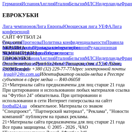
Германия
Испания
Англия
Италия
Бельгия
МЛС
Нидерланды
Фран
ЕВРОКУБКИ
Лига чемпионов
Лига Европы
Юношеская лига УЕФА
Лига
конференций
САЙТ ФУТБОЛ 24
Редакция
Соц. сети
Прогнозы
Политика конфиденциальности
Правила
сайту
facebook
УКРАИНА
Контакты
x
youtube
Правила комментирования
instagram
telegram
viber
Редакционная
политика
Украина
ЧЕМПИОНАТЫ
Первая лига
Структура собственности
Вторая лига
Германия
ЕВРОКУБКИ
Испания
Англия
Италия
Бельгия
МЛС
Нидерланды
Фран
Лига чемпионов
Онлайн-медиа «Футбол 24»
Лига Европы
пл. Галицкая, дом. 15, м. Львов,
Юношеская лига УЕФА
Лига
конференций
79008
Телефон +380 (32) 229-77-77
Адрес электронной почты
legal@24tv.com.ua
Идентификатор онлайн-медиа в Реестре
субъектов в сфере медиа — R40-06058
21+
Материалы сайта предназначены для лиц старше 21 года
При цитировании и использовании любых материалов ссылка
на "Футбол 24" обязательна. При цитировании и
использовании в сети Интернет гиперссылка на сайтт
football24.ua
обязательное. Материалы со знаком
"Спецпроект", "Партнерский материал", "Реклама", "Новости
компаний" публикуем на правах рекламы.
21+
Материалы сайта предназначены для лиц старше 21 года
Все права защищены. © 2005 -
2026
, ЧАО