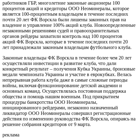
работников ГБР, многолетние законные акционеры 100
процентов акций и кредиторы ООО Неоминералы, которое
является 100-процентным владельцем в течение последних
почти 20 лет ФК Ворскла были лишены законных прав на
владение и управление 100% акций клуба. Новоопределенные
незаконными решениями судей и правоохранительных
органов рейдеры захватили контроль над 100 процентов
акций ФК Ворскла, которые в течение последних почти 20
лет принадлежали законным владельцам футбольного клуба.
Законные владельцы ФК Ворскла в течение более чем 20 лет
осуществляли инвестиции в развитие клуба, что дали
конкретный результат – получения Кубка Украины, бронзовые
медали чемпионата Украины и участие в еврокубках. Велась
непрерывная работа клуба даже в самые сложные периоды
войны, включая функционирование детской академии и
основных команд. Осуществлялась постоянная поддержка
общества и помощь нашим военным. Под прикрытием
процедуры банкротства ООО Неоминералы,
инициированного рейдерами, незаконно назначенный
ликвидатор ООО Неоминералы совершил регистрационные
действия по изменению руководства ФК Ворскла, опираясь на
решение собрания кредиторов от 9 марта.
реклама