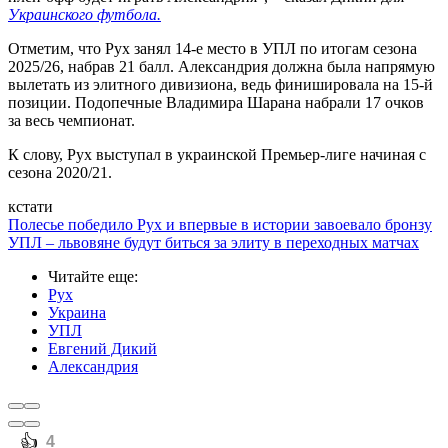
Украинского футбола.
Отметим, что Рух занял 14-е место в УПЛ по итогам сезона
2025/26, набрав 21 балл. Александрия должна была напрямую
вылетать из элитного дивизиона, ведь финишировала на 15-й
позиции. Подопечные Владимира Шарана набрали 17 очков
за весь чемпионат.
К слову, Рух выступал в украинской Премьер-лиге начиная с
сезона 2020/21.
кстати
Полесье победило Рух и впервые в истории завоевало бронзу
УПЛ – львовяне будут биться за элиту в переходных матчах
Читайте еще
:
Рух
Украина
УПЛ
Евгений Дикий
Александрия
️👍
4