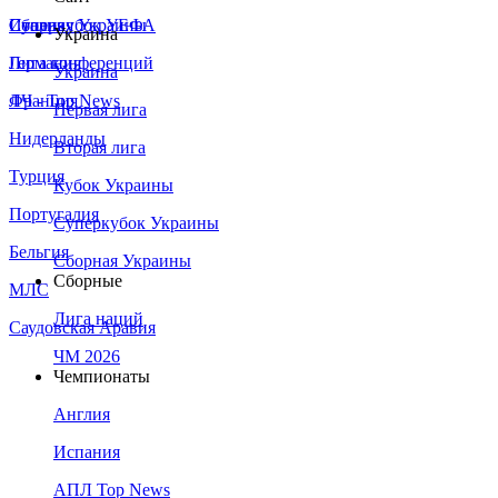
Сборная Украины
Италия
Суперкубок УЕФА
Украина
Германия
Лига конференций
Украина
Франция
ЛЧ - Top News
Первая лига
Нидерланды
Вторая лига
Турция
Кубок Украины
Португалия
Суперкубок Украины
Бельгия
Сборная Украины
Сборные
МЛС
Лига наций
Саудовская Аравия
ЧМ 2026
Чемпионаты
Англия
Испания
АПЛ Top News