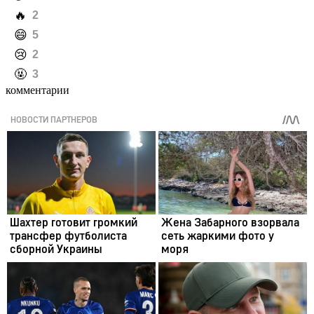
️🔥
2
️😄
5
️😢
2
️🤬
3
комментарии