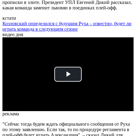
прописки в элите. Президент УПЛ Евгений Дикий рассказал,
какая команда заменит львовян в поединках плей-офф.
кстати
Козловский определился с будущим Руха – известно, будет ли
играть команда в следующем сезоне
видео дня
Play
Video
реклама
"Сейчас тогда будем ждать официального сообщения от Руха
по этому заявлению. Если так, то по процедуре регламента в
плей-офф будет играть Александрия", – сказал Дикий для