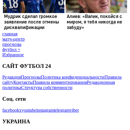
главная
матч-центр
прогнозы
футбол +
Избранное
САЙТ ФУТБОЛ 24
Редакция
Прогнозы
Политика конфиденциальности
Правила
сайту
Контакты
Правила комментирования
Редакционная
политика
Структура собственности
Соц. сети
facebook
x
youtube
instagram
telegram
viber
УКРАИНА