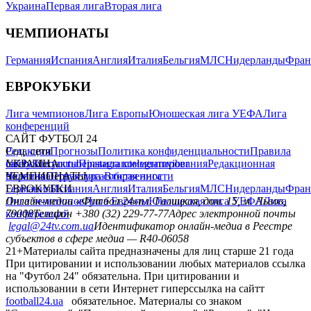
Украина
Первая лига
Вторая лига
ЧЕМПИОНАТЫ
Германия
Испания
Англия
Италия
Бельгия
МЛС
Нидерланды
Фран
ЕВРОКУБКИ
Лига чемпионов
Лига Европы
Юношеская лига УЕФА
Лига
конференций
САЙТ ФУТБОЛ 24
Редакция
Соц. сети
Прогнозы
Политика конфиденциальности
Правила
сайту
facebook
УКРАИНА
Контакты
x
youtube
Правила комментирования
instagram
telegram
viber
Редакционная
политика
Украина
ЧЕМПИОНАТЫ
Первая лига
Структура собственности
Вторая лига
Германия
ЕВРОКУБКИ
Испания
Англия
Италия
Бельгия
МЛС
Нидерланды
Фран
Лига чемпионов
Онлайн-медиа «Футбол 24»
Лига Европы
пл. Галицкая, дом. 15, м. Львов,
Юношеская лига УЕФА
Лига
конференций
79008
Телефон +380 (32) 229-77-77
Адрес электронной почты
legal@24tv.com.ua
Идентификатор онлайн-медиа в Реестре
субъектов в сфере медиа — R40-06058
21+
Материалы сайта предназначены для лиц старше 21 года
При цитировании и использовании любых материалов ссылка
на "Футбол 24" обязательна. При цитировании и
использовании в сети Интернет гиперссылка на сайтт
football24.ua
обязательное. Материалы со знаком