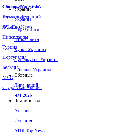
Сборная Украины
Италия
Суперкубок УЕФА
Украина
Германия
Лига конференций
Украина
Франция
ЛЧ - Top News
Первая лига
Нидерланды
Вторая лига
Турция
Кубок Украины
Португалия
Суперкубок Украины
Бельгия
Сборная Украины
Сборные
МЛС
Лига наций
Саудовская Аравия
ЧМ 2026
Чемпионаты
Англия
Испания
АПЛ Top News