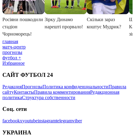
главная
матч-центр
прогнозы
футбол +
Избранное
САЙТ ФУТБОЛ 24
Редакция
Прогнозы
Политика конфиденциальности
Правила
сайту
Контакты
Правила комментирования
Редакционная
политика
Структура собственности
Соц. сети
facebook
x
youtube
instagram
telegram
viber
УКРАИНА