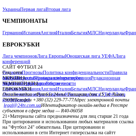
Украина
Первая лига
Вторая лига
ЧЕМПИОНАТЫ
Германия
Испания
Англия
Италия
Бельгия
МЛС
Нидерланды
Фран
ЕВРОКУБКИ
Лига чемпионов
Лига Европы
Юношеская лига УЕФА
Лига
конференций
САЙТ ФУТБОЛ 24
Редакция
Соц. сети
Прогнозы
Политика конфиденциальности
Правила
сайту
facebook
УКРАИНА
Контакты
x
youtube
Правила комментирования
instagram
telegram
viber
Редакционная
политика
Украина
ЧЕМПИОНАТЫ
Первая лига
Структура собственности
Вторая лига
Германия
ЕВРОКУБКИ
Испания
Англия
Италия
Бельгия
МЛС
Нидерланды
Фран
Лига чемпионов
Онлайн-медиа «Футбол 24»
Лига Европы
пл. Галицкая, дом. 15, м. Львов,
Юношеская лига УЕФА
Лига
конференций
79008
Телефон +380 (32) 229-77-77
Адрес электронной почты
legal@24tv.com.ua
Идентификатор онлайн-медиа в Реестре
субъектов в сфере медиа — R40-06058
21+
Материалы сайта предназначены для лиц старше 21 года
При цитировании и использовании любых материалов ссылка
на "Футбол 24" обязательна. При цитировании и
использовании в сети Интернет гиперссылка на сайтт