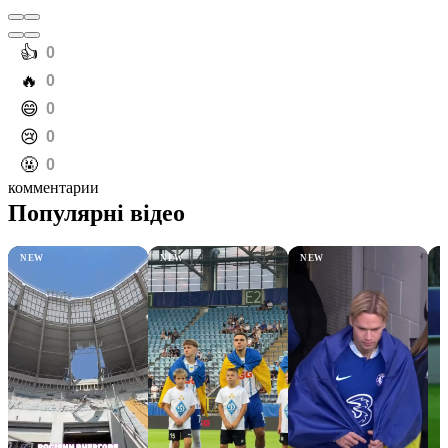
️👍
0
️🔥
0
️😄
0
️😢
0
️🤬
0
комментарии