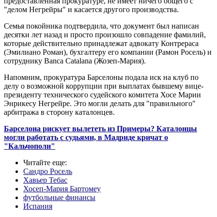
предоставленная прокуратуре, не имеет ничего общего с
"делом Негрейры" и касается другого производства.
Семья покойника подтвердила, что документ был написан
десятки лет назад и просто произошло совпадение фамилий,
которые действительно принадлежат адвокату Контрераса
(Эмилиано Роман), бухгалтеру его компании (Рамон Росель) и
сотруднику Banca Catalana (Жозеп-Мария).
Напомним, прокуратура Барселоны подала иск на клуб по
делу о возможной коррупции при выплатах бывшему вице-
президенту технического судейского комитета Хосе Марии
Энрикесу Негрейре. Это могли делать для "правильного"
арбитража в сторону каталонцев.
Барселона рискует вылететь из Примеры? Каталонцы
могли работать с судьями, в Мадриде кричат о
"Кальчополи"
Читайте еще
:
Сандро Росель
Хавьер Тебас
Хосеп-Мария Бартомеу
футбольные финансы
Испания