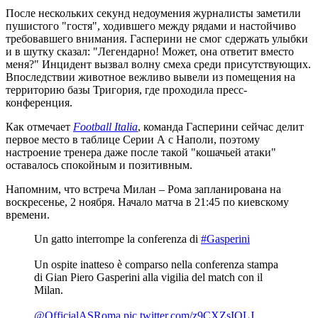
После нескольких секунд недоумения журналисты заметили
пушистого "гостя", ходившего между рядами и настойчиво
требовавшего внимания. Гасперини не смог сдержать улыбки
и в шутку сказал: "Легендарно! Может, она ответит вместо
меня?" Инцидент вызвал волну смеха среди присутствующих.
Впоследствии животное вежливо вывели из помещения на
территорию базы Тригория, где проходила пресс-
конференция.
Как отмечает
Football Italia
, команда Гасперини сейчас делит
первое место в таблице Серии А с Наполи, поэтому
настроение тренера даже после такой "кошачьей атаки"
оставалось спокойным и позитивным.
Напомним, что встреча Милан – Рома запланирована на
воскресенье, 2 ноября. Начало матча в 21:45 по киевскому
времени.
Un gatto interrompe la conferenza di
#Gasperini
Un ospite inatteso è comparso nella conferenza stampa
di Gian Piero Gasperini alla vigilia del match con il
Milan.
@OfficialASRoma
pic.twitter.com/z9CXZsIQLJ