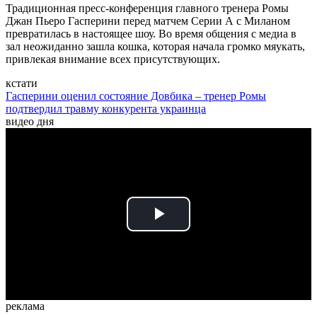
Традиционная пресс-конференция главного тренера Ромы
Джан Пьеро Гасперини перед матчем Серии А с Миланом
превратилась в настоящее шоу. Во время общения с медиа в
зал неожиданно зашла кошка, которая начала громко мяукать,
привлекая внимание всех присутствующих.
кстати
Гасперини оценил состояние Довбика – тренер Ромы
подтвердил травму конкурента украинца
видео дня
Play
Video
реклама