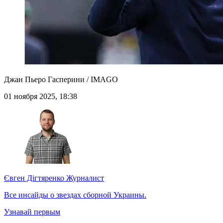
Джан Пьеро Гасперини / IMAGO
01 ноября 2025, 18:38
Євген Дігтяренко
Журналист
Все инсайды о звездах сборной Украины.
Узнавай первым