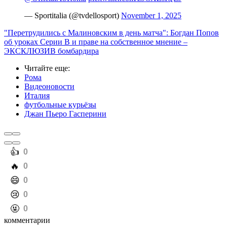
— Sportitalia (@tvdellosport)
November 1, 2025
"Перетрудились с Малиновским в день матча": Богдан Попов
об уроках Серии В и праве на собственное мнение –
ЭКСКЛЮЗИВ бомбардира
Читайте еще
:
Рома
Видеоновости
Италия
футбольные курьёзы
Джан Пьеро Гасперини
️👍
0
️🔥
0
️😄
0
️😢
0
️🤬
0
комментарии