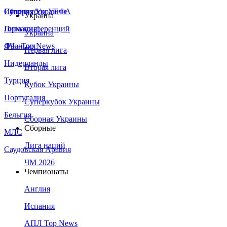
Сборная Украины
Италия
Суперкубок УЕФА
Украина
Германия
Лига конференций
Украина
Франция
ЛЧ - Top News
Первая лига
Нидерланды
Вторая лига
Турция
Кубок Украины
Португалия
Суперкубок Украины
Бельгия
Сборная Украины
Сборные
МЛС
Лига наций
Саудовская Аравия
ЧМ 2026
Чемпионаты
Англия
Испания
АПЛ Top News