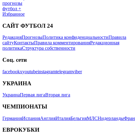
прогнозы
футбол +
Избранное
САЙТ ФУТБОЛ 24
Редакция
Прогнозы
Политика конфиденциальности
Правила
сайту
Контакты
Правила комментирования
Редакционная
политика
Структура собственности
Соц. сети
facebook
x
youtube
instagram
telegram
viber
УКРАИНА
Украина
Первая лига
Вторая лига
ЧЕМПИОНАТЫ
Германия
Испания
Англия
Италия
Бельгия
МЛС
Нидерланды
Фран
ЕВРОКУБКИ