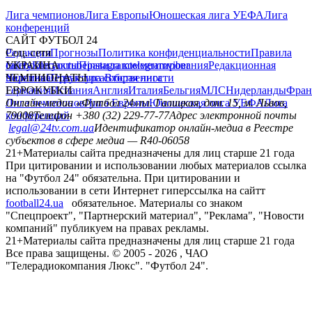
Лига чемпионов
Лига Европы
Юношеская лига УЕФА
Лига
конференций
САЙТ ФУТБОЛ 24
Редакция
Соц. сети
Прогнозы
Политика конфиденциальности
Правила
сайту
facebook
УКРАИНА
Контакты
x
youtube
Правила комментирования
instagram
telegram
viber
Редакционная
политика
Украина
ЧЕМПИОНАТЫ
Первая лига
Структура собственности
Вторая лига
Германия
ЕВРОКУБКИ
Испания
Англия
Италия
Бельгия
МЛС
Нидерланды
Фран
Лига чемпионов
Онлайн-медиа «Футбол 24»
Лига Европы
пл. Галицкая, дом. 15, м. Львов,
Юношеская лига УЕФА
Лига
конференций
79008
Телефон +380 (32) 229-77-77
Адрес электронной почты
legal@24tv.com.ua
Идентификатор онлайн-медиа в Реестре
субъектов в сфере медиа — R40-06058
21+
Материалы сайта предназначены для лиц старше 21 года
При цитировании и использовании любых материалов ссылка
на "Футбол 24" обязательна. При цитировании и
использовании в сети Интернет гиперссылка на сайтт
football24.ua
обязательное. Материалы со знаком
"Спецпроект", "Партнерский материал", "Реклама", "Новости
компаний" публикуем на правах рекламы.
21+
Материалы сайта предназначены для лиц старше 21 года
Все права защищены. © 2005 -
2026
, ЧАО
"Телерадиокомпания Люкс". "Футбол 24".