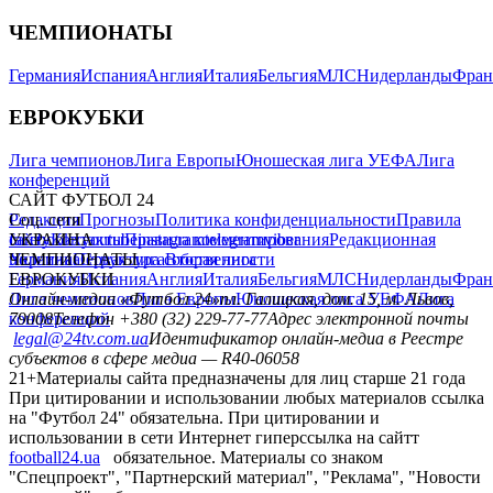
ЧЕМПИОНАТЫ
Германия
Испания
Англия
Италия
Бельгия
МЛС
Нидерланды
Фран
ЕВРОКУБКИ
Лига чемпионов
Лига Европы
Юношеская лига УЕФА
Лига
конференций
САЙТ ФУТБОЛ 24
Редакция
Соц. сети
Прогнозы
Политика конфиденциальности
Правила
сайту
facebook
УКРАИНА
Контакты
x
youtube
Правила комментирования
instagram
telegram
viber
Редакционная
политика
Украина
ЧЕМПИОНАТЫ
Первая лига
Структура собственности
Вторая лига
Германия
ЕВРОКУБКИ
Испания
Англия
Италия
Бельгия
МЛС
Нидерланды
Фран
Лига чемпионов
Онлайн-медиа «Футбол 24»
Лига Европы
пл. Галицкая, дом. 15, м. Львов,
Юношеская лига УЕФА
Лига
конференций
79008
Телефон +380 (32) 229-77-77
Адрес электронной почты
legal@24tv.com.ua
Идентификатор онлайн-медиа в Реестре
субъектов в сфере медиа — R40-06058
21+
Материалы сайта предназначены для лиц старше 21 года
При цитировании и использовании любых материалов ссылка
на "Футбол 24" обязательна. При цитировании и
использовании в сети Интернет гиперссылка на сайтт
football24.ua
обязательное. Материалы со знаком
"Спецпроект", "Партнерский материал", "Реклама", "Новости