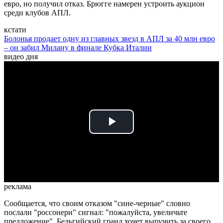
евро, но получил отказ. Брюгге намерен устроить аукцион
среди клубов АПЛ.
кстати
Болонья продает одну из главных звезд в АПЛ за 40 млн евро
– он забил Милану в финале Кубка Италии
видео дня
Play
Video
реклама
Сообщается, что своим отказом "сине-черные" словно
послали "россонери" сигнал: "пожалуйста, увеличьте
предложение". Бельгийский гранд хочет выручить за своего