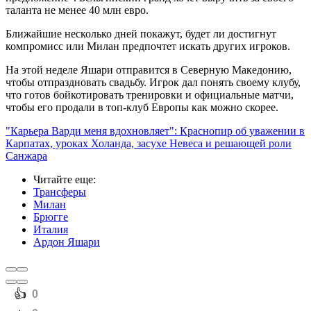
таланта не менее 40 млн евро.
Ближайшие несколько дней покажут, будет ли достигнут
компромисс или Милан предпочтет искать других игроков.
На этой неделе Яшари отправится в Северную Македонию,
чтобы отпраздновать свадьбу. Игрок дал понять своему клубу,
что готов бойкотировать тренировки и официальные матчи,
чтобы его продали в топ-клуб Европы как можно скорее.
"Карьера Варди меня вдохновляет": Краснопир об уважении в
Карпатах, уроках Холанда, засухе Невеса и решающей роли
Санжара
Читайте еще
:
Трансферы
Милан
Брюгге
Италия
Ардон Яшари
️👍
0