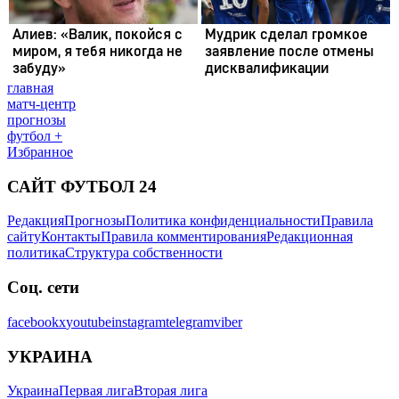
главная
матч-центр
прогнозы
футбол +
Избранное
САЙТ ФУТБОЛ 24
Редакция
Прогнозы
Политика конфиденциальности
Правила
сайту
Контакты
Правила комментирования
Редакционная
политика
Структура собственности
Соц. сети
facebook
x
youtube
instagram
telegram
viber
УКРАИНА
Украина
Первая лига
Вторая лига