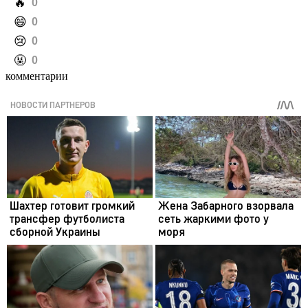
️🔥
0
️😄
0
️😢
0
️🤬
0
комментарии