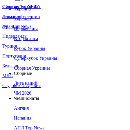
Сборная Украины
Италия
Суперкубок УЕФА
Украина
Германия
Лига конференций
Украина
Франция
ЛЧ - Top News
Первая лига
Нидерланды
Вторая лига
Турция
Кубок Украины
Португалия
Суперкубок Украины
Бельгия
Сборная Украины
Сборные
МЛС
Лига наций
Саудовская Аравия
ЧМ 2026
Чемпионаты
Англия
Испания
АПЛ Top News