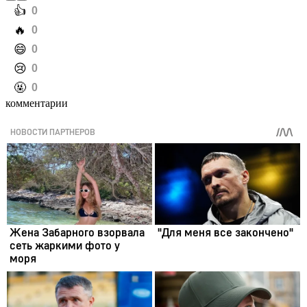
️👍
0
️🔥
0
️😄
0
️😢
0
️🤬
0
комментарии