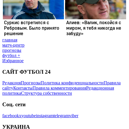
главная
матч-центр
прогнозы
футбол +
Избранное
САЙТ ФУТБОЛ 24
Редакция
Прогнозы
Политика конфиденциальности
Правила
сайту
Контакты
Правила комментирования
Редакционная
политика
Структура собственности
Соц. сети
facebook
x
youtube
instagram
telegram
viber
УКРАИНА