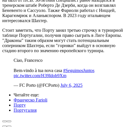
на балл от ПСВ. 36-летний специалист ранее находился в
тренерском штабе Роберто Де Дзерби, когда он возглавлял
Беневенто и Сассуоло. Также Фариоли работал с Ниццей,
Карагюмрюк и Аланьяспором. В 2023 году итальянцем
интересовался Шахтер.
Стоит заметить, что Порту занял третью строчку в турнирной
таблице Португалии, получив право сыграть в Лиге Европы.
"Драконы" таким образом могут стать потенциальным
соперником Шахтера, если "горняки" выйдут в основную
стадию второго по значению европейского турнира.
Ciao, Francesco
Bem-vindo à tua nova casa
#SeguimosJuntos
pic.twitter.com/H39Idoh9Xm
— FC Porto (@FCPorto)
July 6, 2025
Читайте еще
:
Франческо Farioli
Порту
Португалия