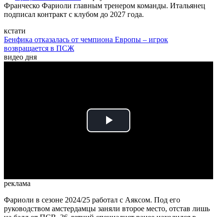
Франческо Фариоли главным тренером команды. Итальянец
подписал контракт с клубом до 2027 года.
кстати
Бенфика отказалась от чемпиона Европы – игрок
возвращается в ПСЖ
видео дня
Play
Video
реклама
Фариоли в сезоне 2024/25 работал с Аяксом. Под его
руководством амстердамцы заняли второе место, отстав лишь