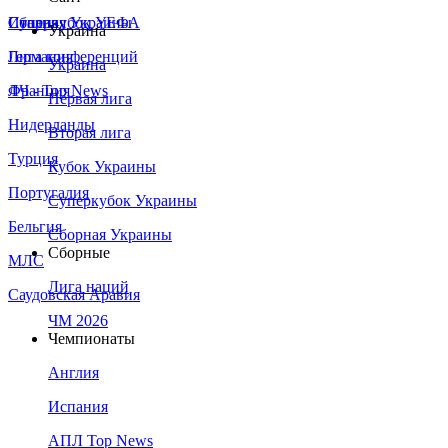
Сборная Украины
Италия
Суперкубок УЕФА
Украина
Германия
Лига конференций
Украина
Франция
ЛЧ - Top News
Первая лига
Нидерланды
Вторая лига
Турция
Кубок Украины
Португалия
Суперкубок Украины
Бельгия
Сборная Украины
Сборные
МЛС
Лига наций
Саудовская Аравия
ЧМ 2026
Чемпионаты
Англия
Испания
АПЛ Top News