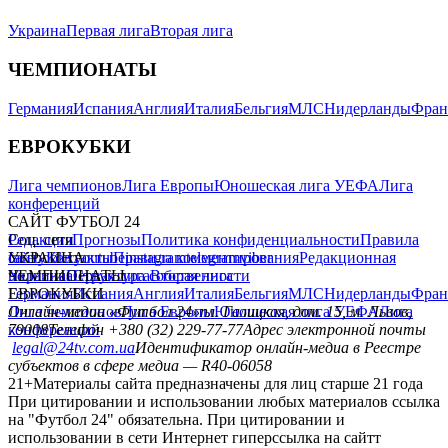
Украина
Первая лига
Вторая лига
ЧЕМПИОНАТЫ
Германия
Испания
Англия
Италия
Бельгия
МЛС
Нидерланды
Фран
ЕВРОКУБКИ
Лига чемпионов
Лига Европы
Юношеская лига УЕФА
Лига
конференций
САЙТ ФУТБОЛ 24
Редакция
Соц. сети
Прогнозы
Политика конфиденциальности
Правила
сайту
facebook
УКРАИНА
Контакты
x
youtube
Правила комментирования
instagram
telegram
viber
Редакционная
политика
Украина
ЧЕМПИОНАТЫ
Первая лига
Структура собственности
Вторая лига
Германия
ЕВРОКУБКИ
Испания
Англия
Италия
Бельгия
МЛС
Нидерланды
Фран
Лига чемпионов
Онлайн-медиа «Футбол 24»
Лига Европы
пл. Галицкая, дом. 15, м. Львов,
Юношеская лига УЕФА
Лига
конференций
79008
Телефон +380 (32) 229-77-77
Адрес электронной почты
legal@24tv.com.ua
Идентификатор онлайн-медиа в Реестре
субъектов в сфере медиа — R40-06058
21+
Материалы сайта предназначены для лиц старше 21 года
При цитировании и использовании любых материалов ссылка
на "Футбол 24" обязательна. При цитировании и
использовании в сети Интернет гиперссылка на сайтт