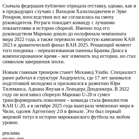
Сначала федерация публично отрицала отставку, однако, как и
в предыдущих случаях с Вахидом Халилходжичем и Эрве
Ренаром, впоследствии все же согласилась на смену
руководителя. Реграги покидает команду с лучшими
показателями в истории сборной. Именно под его
руководством Марокко дошло до полуфинала чемпионата
мира 2022 года, а также пережило непростую кампанию КАН
2023 и драматический финал КАН 2025. Решающий момент
того поединка – нереализованная паненка Браима Диаса в
компенсированное время – мог изменить ход истории, но стал
символом завершения эпохи.
Новым главным тренером станет Мохамед Уахби. Специалист
ранее работал в структуре Андерлехта, где 17 лет занимался
подготовкой молодежи и приложился к развитию Юри
Тилеманса, Аднана Янузая и Леандера Дендонкера. В 2022
году он возглавил сборную Марокко U-20 и сумел
трансформировать поколение – команда стала финалистом
КАН U-20, а в октябре 2025 года выиграла чемпионат мира в
Чили, одолев Аргентину 2:0 в финале. Это был первый
мировой титул в истории марокканского футбола на любом
уровне.
реклама
видео дня