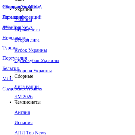
Сборная Украины
Италия
Суперкубок УЕФА
Украина
Германия
Лига конференций
Украина
Франция
ЛЧ - Top News
Первая лига
Нидерланды
Вторая лига
Турция
Кубок Украины
Португалия
Суперкубок Украины
Бельгия
Сборная Украины
Сборные
МЛС
Лига наций
Саудовская Аравия
ЧМ 2026
Чемпионаты
Англия
Испания
АПЛ Top News