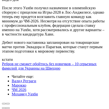
После этого Уахби получил назначение в олимпийскую
сборную с прицелом на Игры-2028 в Лос-Анджелесе, однако
теперь ему придется возглавить главную команду как
минимум до ЧМ-2026. Несмотря на отсутствие опыта работы
с профессиональным клубом, федерация сделала ставку
именно на Уахби, хотя рассматривались и другие варианты –
в частности кандидатура Хави.
Дебют нового наставника запланирован на товарищеские
матчи против Эквадора и Парагвая, которые станут первым
этапом подготовки к мировому первенству.
кстати
Ребров не сможет обойтись без новичков – 10 серьезных
фамилий для Украины на Швецию
Читайте еще
:
Валид Реграги
Марокко
ЧМ 2026
Мохамед Уахби