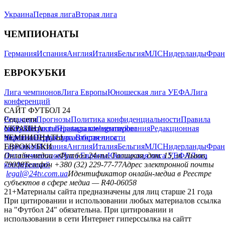
Украина
Первая лига
Вторая лига
ЧЕМПИОНАТЫ
Германия
Испания
Англия
Италия
Бельгия
МЛС
Нидерланды
Фран
ЕВРОКУБКИ
Лига чемпионов
Лига Европы
Юношеская лига УЕФА
Лига
конференций
САЙТ ФУТБОЛ 24
Редакция
Соц. сети
Прогнозы
Политика конфиденциальности
Правила
сайту
facebook
УКРАИНА
Контакты
x
youtube
Правила комментирования
instagram
telegram
viber
Редакционная
политика
Украина
ЧЕМПИОНАТЫ
Первая лига
Структура собственности
Вторая лига
Германия
ЕВРОКУБКИ
Испания
Англия
Италия
Бельгия
МЛС
Нидерланды
Фран
Лига чемпионов
Онлайн-медиа «Футбол 24»
Лига Европы
пл. Галицкая, дом. 15, м. Львов,
Юношеская лига УЕФА
Лига
конференций
79008
Телефон +380 (32) 229-77-77
Адрес электронной почты
legal@24tv.com.ua
Идентификатор онлайн-медиа в Реестре
субъектов в сфере медиа — R40-06058
21+
Материалы сайта предназначены для лиц старше 21 года
При цитировании и использовании любых материалов ссылка
на "Футбол 24" обязательна. При цитировании и
использовании в сети Интернет гиперссылка на сайтт