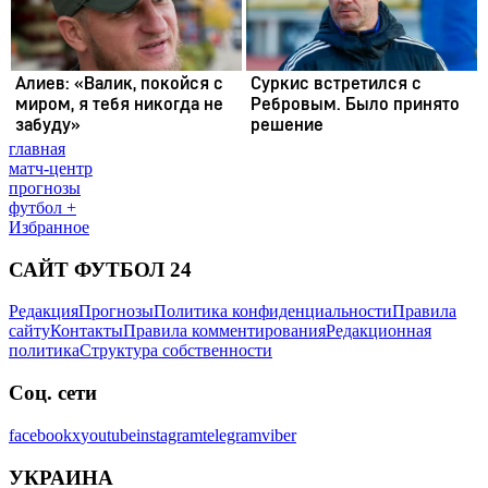
главная
матч-центр
прогнозы
футбол +
Избранное
САЙТ ФУТБОЛ 24
Редакция
Прогнозы
Политика конфиденциальности
Правила
сайту
Контакты
Правила комментирования
Редакционная
политика
Структура собственности
Соц. сети
facebook
x
youtube
instagram
telegram
viber
УКРАИНА