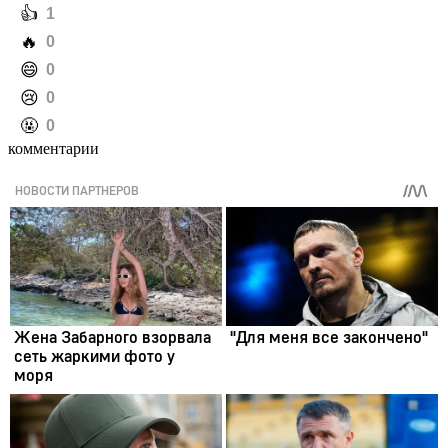
️👍
1
️🔥
0
️😄
0
️😢
0
️🤬
0
комментарии