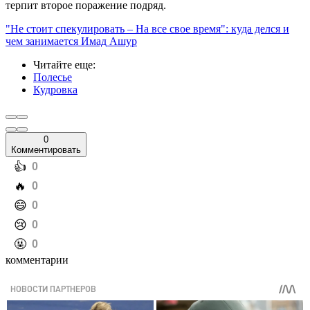
терпит второе поражение подряд.
"Не стоит спекулировать – На все свое время": куда делся и
чем занимается Имад Ашур
Читайте еще
:
Полесье
Кудровка
0
Комментировать
️👍
0
️🔥
0
️😄
0
️😢
0
️🤬
0
комментарии