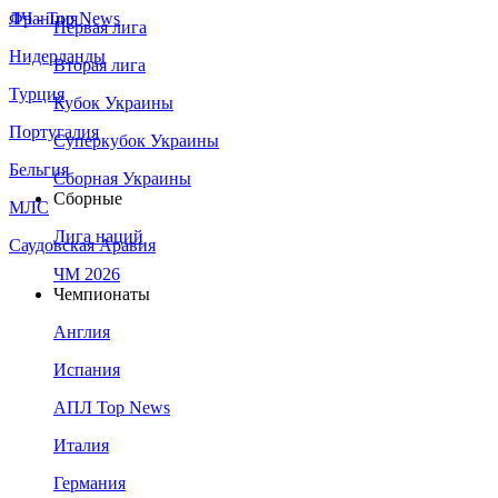
Франция
ЛЧ - Top News
Первая лига
Нидерланды
Вторая лига
Турция
Кубок Украины
Португалия
Суперкубок Украины
Бельгия
Сборная Украины
Сборные
МЛС
Лига наций
Саудовская Аравия
ЧМ 2026
Чемпионаты
Англия
Испания
АПЛ Top News
Италия
Германия