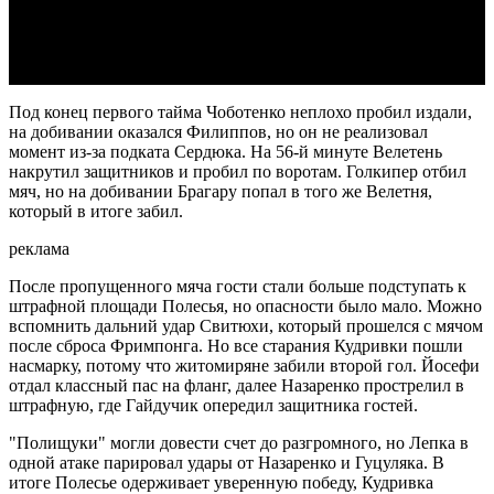
Video
Под конец первого тайма Чоботенко неплохо пробил издали,
на добивании оказался Филиппов, но он не реализовал
момент из-за подката Сердюка. На 56-й минуте Велетень
накрутил защитников и пробил по воротам. Голкипер отбил
мяч, но на добивании Брагару попал в того же Велетня,
который в итоге забил.
реклама
После пропущенного мяча гости стали больше подступать к
штрафной площади Полесья, но опасности было мало. Можно
вспомнить дальний удар Свитюхи, который прошелся с мячом
после сброса Фримпонга. Но все старания Кудривки пошли
насмарку, потому что житомиряне забили второй гол. Йосефи
отдал классный пас на фланг, далее Назаренко прострелил в
штрафную, где Гайдучик опередил защитника гостей.
"Полищуки" могли довести счет до разгромного, но Лепка в
одной атаке парировал удары от Назаренко и Гуцуляка. В
итоге Полесье одерживает уверенную победу, Кудривка