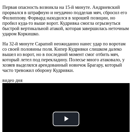
Первая опасность возникла на 15-й минуте. Андриевский
прорвался в штрафную и неудачно подделав мяч, сбросил его
Филиппову. Форвард находился в хорошей позиции, но
пробил куда-то выше ворот. Кудривка смогла огрызнуться
быстрой вертикальной атакой, которая завершилась неточным
ударом Коркишко.
На 32-й минуте Сарапий неожиданно нанес удар по воротам
со своей половины поля. Кипер Кудривки слишком далеко
вышел из ворот, но в последний момент смог отбить мяч,
который летел под перекладину. Полесье много атаковало, у
хозяев выделялся арендованный новичок Брагару, который
часто тревожил оборону Кудривки.
видео дня
Play