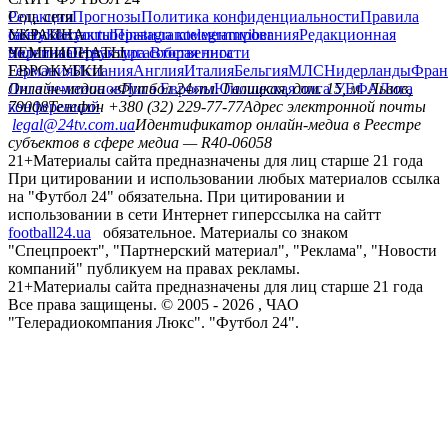
Редакция
Соц. сети
Прогнозы
Политика конфиденциальности
Правила
сайту
facebook
УКРАИНА
Контакты
x
youtube
Правила комментирования
instagram
telegram
viber
Редакционная
политика
Украина
ЧЕМПИОНАТЫ
Первая лига
Структура собственности
Вторая лига
Германия
ЕВРОКУБКИ
Испания
Англия
Италия
Бельгия
МЛС
Нидерланды
Фран
Лига чемпионов
Онлайн-медиа «Футбол 24»
Лига Европы
пл. Галицкая, дом. 15, м. Львов,
Юношеская лига УЕФА
Лига
конференций
79008
Телефон +380 (32) 229-77-77
Адрес электронной почты
legal@24tv.com.ua
Идентификатор онлайн-медиа в Реестре
субъектов в сфере медиа — R40-06058
21+
Материалы сайта предназначены для лиц старше 21 года
При цитировании и использовании любых материалов ссылка
на "Футбол 24" обязательна. При цитировании и
использовании в сети Интернет гиперссылка на сайтт
football24.ua
обязательное. Материалы со знаком
"Спецпроект", "Партнерский материал", "Реклама", "Новости
компаний" публикуем на правах рекламы.
21+
Материалы сайта предназначены для лиц старше 21 года
Все права защищены. © 2005 -
2026
, ЧАО
"Телерадиокомпания Люкс". "Футбол 24".