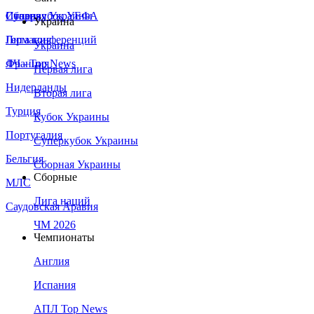
Сборная Украины
Италия
Суперкубок УЕФА
Украина
Германия
Лига конференций
Украина
Франция
ЛЧ - Top News
Первая лига
Нидерланды
Вторая лига
Турция
Кубок Украины
Португалия
Суперкубок Украины
Бельгия
Сборная Украины
Сборные
МЛС
Лига наций
Саудовская Аравия
ЧМ 2026
Чемпионаты
Англия
Испания
АПЛ Top News