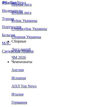
Франция
ЛЧ - Top News
Первая лига
Нидерланды
Вторая лига
Турция
Кубок Украины
Португалия
Суперкубок Украины
Бельгия
Сборная Украины
Сборные
МЛС
Лига наций
Саудовская Аравия
ЧМ 2026
Чемпионаты
Англия
Испания
АПЛ Top News
Италия
Германия