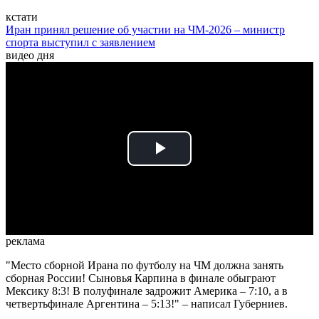
кстати
Иран принял решение об участии на ЧМ-2026 – министр
спорта выступил с заявлением
видео дня
Play
Video
реклама
"Место сборной Ирана по футболу на ЧМ должна занять
сборная России! Сыновья Карпина в финале обыграют
Мексику 8:3! В полуфинале задрожит Америка – 7:10, а в
четвертьфинале Аргентина – 5:13!" – написал Губерниев.