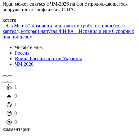
Иран может сняться с ЧМ-2026 на фоне продолжающегося
вооруженного конфликта с США.
кстати
"Эль Менчо" похоронили в золотом гробу: история босса
картеля, который напугал ФИФА – Испания и еще 6 сборных
под прицелом
Читайте еще
:
Россия
Война России против Украины
ЧМ 2026
️👍
1
️🔥
0
️😄
1
️😢
0
️🤬
0
комментарии