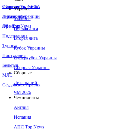
Сборная Украины
Италия
Суперкубок УЕФА
Украина
Германия
Лига конференций
Украина
Франция
ЛЧ - Top News
Первая лига
Нидерланды
Вторая лига
Турция
Кубок Украины
Португалия
Суперкубок Украины
Бельгия
Сборная Украины
Сборные
МЛС
Лига наций
Саудовская Аравия
ЧМ 2026
Чемпионаты
Англия
Испания
АПЛ Top News