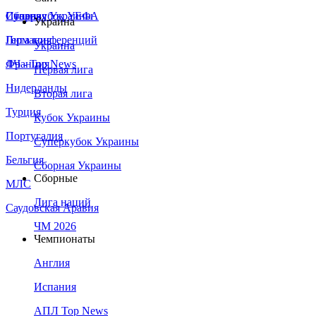
Сборная Украины
Италия
Суперкубок УЕФА
Украина
Германия
Лига конференций
Украина
Франция
ЛЧ - Top News
Первая лига
Нидерланды
Вторая лига
Турция
Кубок Украины
Португалия
Суперкубок Украины
Бельгия
Сборная Украины
Сборные
МЛС
Лига наций
Саудовская Аравия
ЧМ 2026
Чемпионаты
Англия
Испания
АПЛ Top News