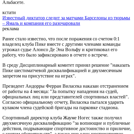
Альбасете.
кстати
Известный диктатор следит за матчами Барселоны из тюрьмы
– Ямаль и компания его разочаровали
реклама
Ранее стало известно, что после поражения со счетом 0:1
владелец клуба Пике вместе с другими членами команды
угрожал судье Алонсо Де Эна Вольфу и критиковал его
работу, что было зафиксировано в отчете о встрече.
В среду Дисциплинарный комитет принял решение "наказать
Пике шестиматчевой дисквалификацией и двухмесячным
запретом на присутствие на играх".
Президент Андорры Ферран Виласека наказан отстранением
от работы на 4 месяца: "За попытку нападения на судей,
официальных лиц или представителей спортивных властей".
Согласно официальному отчету, Виласека пытался ударить
кулаком члена судейской бригады на парковке стадиона.
Спортивный директор клуба Жауме Ногес также получил
двухмесячную дисквалификацию "за вопиющие и публичные
действия, подрывающие спортивное достоинство и приличие,
с учетом обстоятельств", а также еще одну шестиматчевую