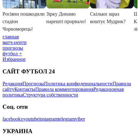
главная
матч-центр
прогнозы
футбол +
Избранное
САЙТ ФУТБОЛ 24
Редакция
Прогнозы
Политика конфиденциальности
Правила
сайту
Контакты
Правила комментирования
Редакционная
политика
Структура собственности
Соц. сети
facebook
x
youtube
instagram
telegram
viber
УКРАИНА