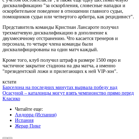
дисквалификацию "за оскорбления, словесные нападки и
оскорбительное поведение в отношении главного судьи,
помощников судьи или четвертого арбитра, как рецидивист".
Представитель команды Кристиан Лансароте получил
трехматчевую дисквалификацию в дополнение к
двухмесячному отстранению. Что касается тренеров и
персонала, то четыре члена команды были
дисквалифицированы на один матч каждый.
Кроме того, клуб получил штраф в размере 1500 евро и
частичное закрытие стадиона на два матча, а именно
"президентской ложи и прилегающих к ней VIP-зон".
кстати
Барселона на последних минутах вырвала победу над
Осасуной – каталонцы могут взять чемпионство прямо перед
Класико
Читайте еще
:
Андорра (Испания)
Испания
Жерар Пике