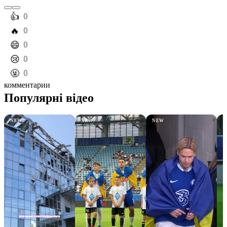
️👍
0
️🔥
0
️😄
0
️😢
0
️🤬
0
комментарии