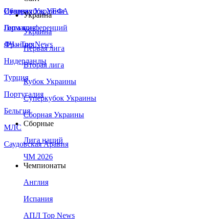
Сборная Украины
Италия
Суперкубок УЕФА
Украина
Германия
Лига конференций
Украина
Франция
ЛЧ - Top News
Первая лига
Нидерланды
Вторая лига
Турция
Кубок Украины
Португалия
Суперкубок Украины
Бельгия
Сборная Украины
Сборные
МЛС
Лига наций
Саудовская Аравия
ЧМ 2026
Чемпионаты
Англия
Испания
АПЛ Top News