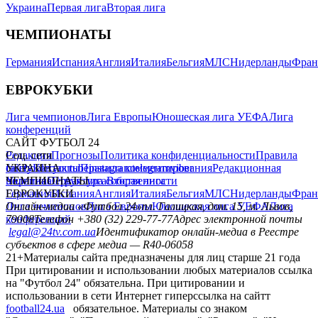
Украина
Первая лига
Вторая лига
ЧЕМПИОНАТЫ
Германия
Испания
Англия
Италия
Бельгия
МЛС
Нидерланды
Фран
ЕВРОКУБКИ
Лига чемпионов
Лига Европы
Юношеская лига УЕФА
Лига
конференций
САЙТ ФУТБОЛ 24
Редакция
Соц. сети
Прогнозы
Политика конфиденциальности
Правила
сайту
facebook
УКРАИНА
Контакты
x
youtube
Правила комментирования
instagram
telegram
viber
Редакционная
политика
Украина
ЧЕМПИОНАТЫ
Первая лига
Структура собственности
Вторая лига
Германия
ЕВРОКУБКИ
Испания
Англия
Италия
Бельгия
МЛС
Нидерланды
Фран
Лига чемпионов
Онлайн-медиа «Футбол 24»
Лига Европы
пл. Галицкая, дом. 15, м. Львов,
Юношеская лига УЕФА
Лига
конференций
79008
Телефон +380 (32) 229-77-77
Адрес электронной почты
legal@24tv.com.ua
Идентификатор онлайн-медиа в Реестре
субъектов в сфере медиа — R40-06058
21+
Материалы сайта предназначены для лиц старше 21 года
При цитировании и использовании любых материалов ссылка
на "Футбол 24" обязательна. При цитировании и
использовании в сети Интернет гиперссылка на сайтт
football24.ua
обязательное. Материалы со знаком