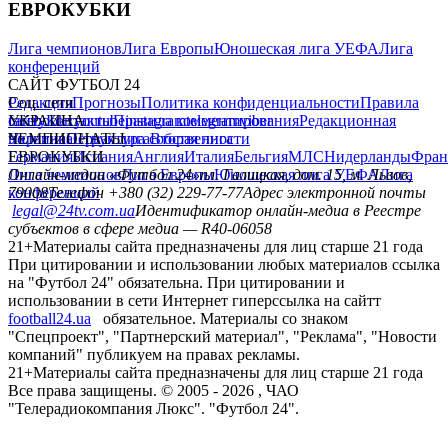
ЕВРОКУБКИ
Лига чемпионов
Лига Европы
Юношеская лига УЕФА
Лига
конференций
САЙТ ФУТБОЛ 24
Редакция
Соц. сети
Прогнозы
Политика конфиденциальности
Правила
сайту
facebook
УКРАИНА
Контакты
x
youtube
Правила комментирования
instagram
telegram
viber
Редакционная
политика
Украина
ЧЕМПИОНАТЫ
Первая лига
Структура собственности
Вторая лига
Германия
ЕВРОКУБКИ
Испания
Англия
Италия
Бельгия
МЛС
Нидерланды
Фран
Лига чемпионов
Онлайн-медиа «Футбол 24»
Лига Европы
пл. Галицкая, дом. 15, м. Львов,
Юношеская лига УЕФА
Лига
конференций
79008
Телефон +380 (32) 229-77-77
Адрес электронной почты
legal@24tv.com.ua
Идентификатор онлайн-медиа в Реестре
субъектов в сфере медиа — R40-06058
21+
Материалы сайта предназначены для лиц старше 21 года
При цитировании и использовании любых материалов ссылка
на "Футбол 24" обязательна. При цитировании и
использовании в сети Интернет гиперссылка на сайтт
football24.ua
обязательное. Материалы со знаком
"Спецпроект", "Партнерский материал", "Реклама", "Новости
компаний" публикуем на правах рекламы.
21+
Материалы сайта предназначены для лиц старше 21 года
Все права защищены. © 2005 -
2026
, ЧАО
"Телерадиокомпания Люкс". "Футбол 24".