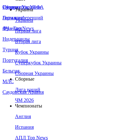
Сборная Украины
Италия
Суперкубок УЕФА
Украина
Германия
Лига конференций
Украина
Франция
ЛЧ - Top News
Первая лига
Нидерланды
Вторая лига
Турция
Кубок Украины
Португалия
Суперкубок Украины
Бельгия
Сборная Украины
Сборные
МЛС
Лига наций
Саудовская Аравия
ЧМ 2026
Чемпионаты
Англия
Испания
АПЛ Top News