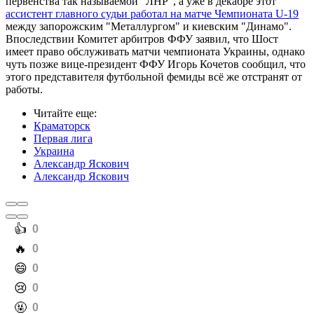
первенства так называемой "ЛНР", а уже в декабре этот
ассистент главного судьи работал на матче Чемпионата U-19
между запорожским "Металлургом" и киевским "Динамо".
Впоследствии Комитет арбитров ФФУ заявил, что Шост
имеет право обслуживать матчи чемпионата Украины, однако
чуть позже вице-президент ФФУ Игорь Кочетов сообщил, что
этого представителя футбольной фемиды всё же отстранят от
работы.
Читайте еще
:
Краматорск
Первая лига
Украина
Александр Яскович
Александр Яскович
️👍
0
️🔥
0
️😄
0
️😢
0
️🤬
0