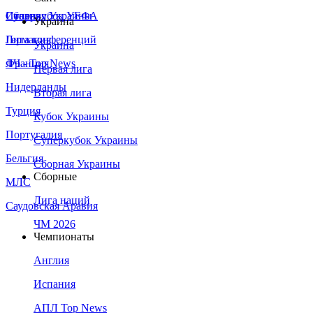
Сборная Украины
Италия
Суперкубок УЕФА
Украина
Германия
Лига конференций
Украина
Франция
ЛЧ - Top News
Первая лига
Нидерланды
Вторая лига
Турция
Кубок Украины
Португалия
Суперкубок Украины
Бельгия
Сборная Украины
Сборные
МЛС
Лига наций
Саудовская Аравия
ЧМ 2026
Чемпионаты
Англия
Испания
АПЛ Top News