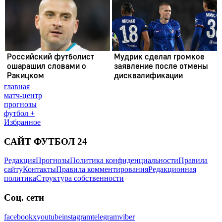
главная
матч-центр
прогнозы
футбол +
Избранное
САЙТ ФУТБОЛ 24
Редакция
Прогнозы
Политика конфиденциальности
Правила
сайту
Контакты
Правила комментирования
Редакционная
политика
Структура собственности
Соц. сети
facebook
x
youtube
instagram
telegram
viber