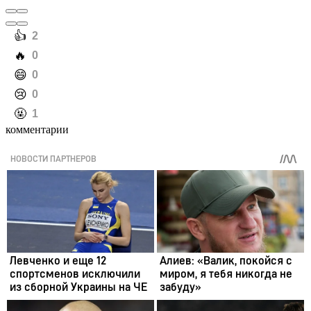
️👍
2
️🔥
0
️😄
0
️😢
0
️🤬
1
комментарии