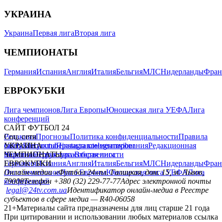
УКРАИНА
Украина
Первая лига
Вторая лига
ЧЕМПИОНАТЫ
Германия
Испания
Англия
Италия
Бельгия
МЛС
Нидерланды
Фран
ЕВРОКУБКИ
Лига чемпионов
Лига Европы
Юношеская лига УЕФА
Лига
конференций
САЙТ ФУТБОЛ 24
Редакция
Соц. сети
Прогнозы
Политика конфиденциальности
Правила
сайту
facebook
УКРАИНА
Контакты
x
youtube
Правила комментирования
instagram
telegram
viber
Редакционная
политика
Украина
ЧЕМПИОНАТЫ
Первая лига
Структура собственности
Вторая лига
Германия
ЕВРОКУБКИ
Испания
Англия
Италия
Бельгия
МЛС
Нидерланды
Фран
Лига чемпионов
Онлайн-медиа «Футбол 24»
Лига Европы
пл. Галицкая, дом. 15, м. Львов,
Юношеская лига УЕФА
Лига
конференций
79008
Телефон +380 (32) 229-77-77
Адрес электронной почты
legal@24tv.com.ua
Идентификатор онлайн-медиа в Реестре
субъектов в сфере медиа — R40-06058
21+
Материалы сайта предназначены для лиц старше 21 года
При цитировании и использовании любых материалов ссылка