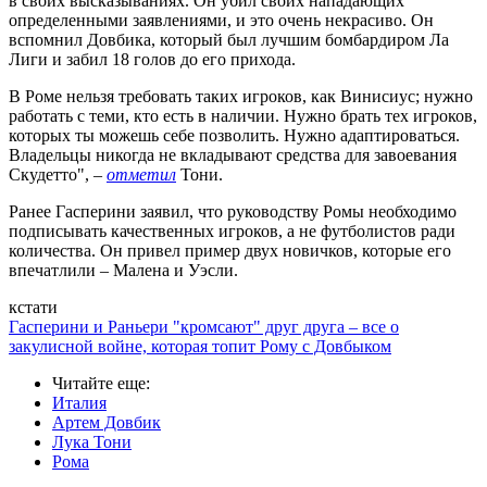
в своих высказываниях. Он убил своих нападающих
определенными заявлениями, и это очень некрасиво. Он
вспомнил Довбика, который был лучшим бомбардиром Ла
Лиги и забил 18 голов до его прихода.
В Роме нельзя требовать таких игроков, как Винисиус; нужно
работать с теми, кто есть в наличии. Нужно брать тех игроков,
которых ты можешь себе позволить. Нужно адаптироваться.
Владельцы никогда не вкладывают средства для завоевания
Скудетто", –
отметил
Тони.
Ранее Гасперини заявил, что руководству Ромы необходимо
подписывать качественных игроков, а не футболистов ради
количества. Он привел пример двух новичков, которые его
впечатлили – Малена и Уэсли.
кстати
Гасперини и Раньери "кромсают" друг друга – все о
закулисной войне, которая топит Рому с Довбыком
Читайте еще
:
Италия
Артем Довбик
Лука Тони
Рома