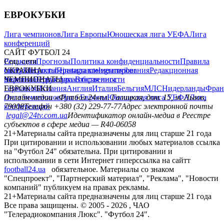
ЕВРОКУБКИ
Лига чемпионов
Лига Европы
Юношеская лига УЕФА
Лига
конференций
САЙТ ФУТБОЛ 24
Редакция
Соц. сети
Прогнозы
Политика конфиденциальности
Правила
сайту
facebook
УКРАИНА
Контакты
x
youtube
Правила комментирования
instagram
telegram
viber
Редакционная
политика
Украина
ЧЕМПИОНАТЫ
Первая лига
Структура собственности
Вторая лига
Германия
ЕВРОКУБКИ
Испания
Англия
Италия
Бельгия
МЛС
Нидерланды
Фран
Лига чемпионов
Онлайн-медиа «Футбол 24»
Лига Европы
пл. Галицкая, дом. 15, м. Львов,
Юношеская лига УЕФА
Лига
конференций
79008
Телефон +380 (32) 229-77-77
Адрес электронной почты
legal@24tv.com.ua
Идентификатор онлайн-медиа в Реестре
субъектов в сфере медиа — R40-06058
21+
Материалы сайта предназначены для лиц старше 21 года
При цитировании и использовании любых материалов ссылка
на "Футбол 24" обязательна. При цитировании и
использовании в сети Интернет гиперссылка на сайтт
football24.ua
обязательное. Материалы со знаком
"Спецпроект", "Партнерский материал", "Реклама", "Новости
компаний" публикуем на правах рекламы.
21+
Материалы сайта предназначены для лиц старше 21 года
Все права защищены. © 2005 -
2026
, ЧАО
"Телерадиокомпания Люкс". "Футбол 24".