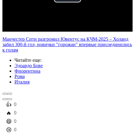
Play
Video
Манчестер Сити разгромил Ювентус на КЧМ-2025 – Холанд
забил 300-й гол, новички "горожан" впервые присоединились
к голам
Читайте еще
:
Эдоардо Бове
Фиорентина
Рома
Италия
️👍
0
️🔥
0
️😄
0
️😢
0