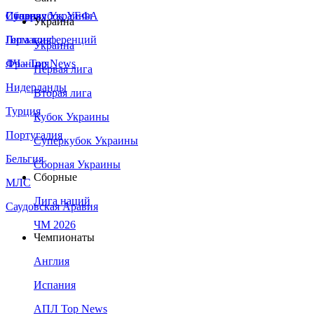
Сборная Украины
Италия
Суперкубок УЕФА
Украина
Германия
Лига конференций
Украина
Франция
ЛЧ - Top News
Первая лига
Нидерланды
Вторая лига
Турция
Кубок Украины
Португалия
Суперкубок Украины
Бельгия
Сборная Украины
Сборные
МЛС
Лига наций
Саудовская Аравия
ЧМ 2026
Чемпионаты
Англия
Испания
АПЛ Top News