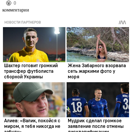
️🤬
0
комментарии