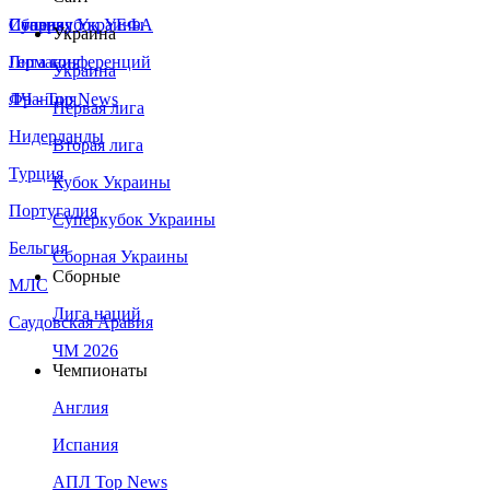
Сборная Украины
Италия
Суперкубок УЕФА
Украина
Германия
Лига конференций
Украина
Франция
ЛЧ - Top News
Первая лига
Нидерланды
Вторая лига
Турция
Кубок Украины
Португалия
Суперкубок Украины
Бельгия
Сборная Украины
Сборные
МЛС
Лига наций
Саудовская Аравия
ЧМ 2026
Чемпионаты
Англия
Испания
АПЛ Top News