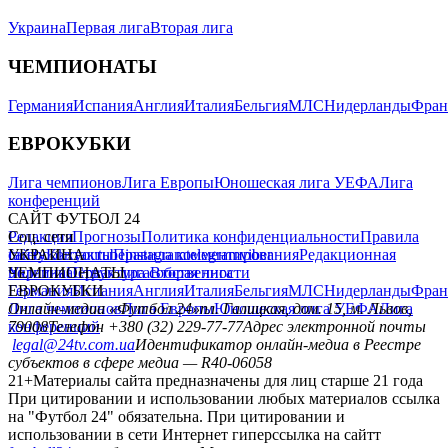
Украина
Первая лига
Вторая лига
ЧЕМПИОНАТЫ
Германия
Испания
Англия
Италия
Бельгия
МЛС
Нидерланды
Фран
ЕВРОКУБКИ
Лига чемпионов
Лига Европы
Юношеская лига УЕФА
Лига
конференций
САЙТ ФУТБОЛ 24
Редакция
Соц. сети
Прогнозы
Политика конфиденциальности
Правила
сайту
facebook
УКРАИНА
Контакты
x
youtube
Правила комментирования
instagram
telegram
viber
Редакционная
политика
Украина
ЧЕМПИОНАТЫ
Первая лига
Структура собственности
Вторая лига
Германия
ЕВРОКУБКИ
Испания
Англия
Италия
Бельгия
МЛС
Нидерланды
Фран
Лига чемпионов
Онлайн-медиа «Футбол 24»
Лига Европы
пл. Галицкая, дом. 15, м. Львов,
Юношеская лига УЕФА
Лига
конференций
79008
Телефон +380 (32) 229-77-77
Адрес электронной почты
legal@24tv.com.ua
Идентификатор онлайн-медиа в Реестре
субъектов в сфере медиа — R40-06058
21+
Материалы сайта предназначены для лиц старше 21 года
При цитировании и использовании любых материалов ссылка
на "Футбол 24" обязательна. При цитировании и
использовании в сети Интернет гиперссылка на сайтт