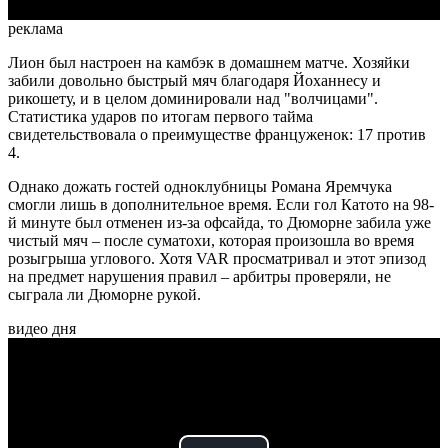
реклама
Лион был настроен на камбэк в домашнем матче. Хозяйки
забили довольно быстрый мяч благодаря Йоханнесу и
рикошету, и в целом доминировали над "волчицами".
Статистика ударов по итогам первого тайма
свидетельствовала о преимуществе француженок: 17 против
4.
Однако дожать гостей одноклубницы Романа Яремчука
смогли лишь в дополнительное время. Если гол Катото на 98-
й минуте был отменен из-за офсайда, то Дюморне забила уже
чистый мяч – после суматохи, которая произошла во время
розыгрыша углового. Хотя VAR просматривал и этот эпизод
на предмет нарушения правил – арбитры проверяли, не
сыграла ли Дюморне рукой.
видео дня