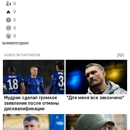
️👍
0
️🔥
0
️😄
0
️😢
0
️🤬
0
комментарии