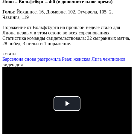
Лион – Вольфсбург – 4:0 (в дополнительное время)
Голы
: Йоханнес, 16, Дюморне, 102, Эгуррола, 105+2,
Чавинга, 119
Поражение от Вольфсбурга на прошлой неделе стало для
Лиона первым в этом сезоне во всех соревнованиях.
Статистика команды свидетельствовала: 32 сыгранных матча,
28 побед, 3 ничьи и 1 поражение.
кстати
Барселона снова разгромила Реал: женская Лига чемпионов
видео дня
Play
Video