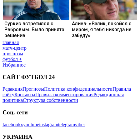
главная
матч-центр
прогнозы
футбол +
Избранное
САЙТ ФУТБОЛ 24
Редакция
Прогнозы
Политика конфиденциальности
Правила
сайту
Контакты
Правила комментирования
Редакционная
политика
Структура собственности
Соц. сети
facebook
x
youtube
instagram
telegram
viber
УКРАИНА