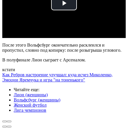
Play
Video
После этого Вольфсбург окончательно расклеился и
пропустил, словно под копирку: после розыгрыша углового.
В полуфинале Лион сыграет с Арсеналом.
кстати
Как Ребров настроение улучшал: куда исчез Миколенко,
Эмоции Яремчука и игра "на тоненького"
Читайте еще
:
Лион (женщины)
Вольфсбург (женщины)
Женский футбол
Лига чемпионов