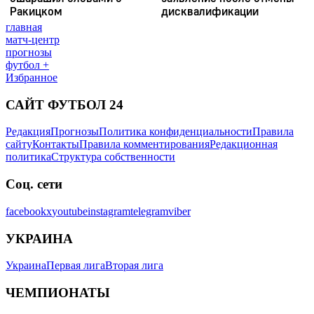
главная
матч-центр
прогнозы
футбол +
Избранное
САЙТ ФУТБОЛ 24
Редакция
Прогнозы
Политика конфиденциальности
Правила
сайту
Контакты
Правила комментирования
Редакционная
политика
Структура собственности
Соц. сети
facebook
x
youtube
instagram
telegram
viber
УКРАИНА
Украина
Первая лига
Вторая лига
ЧЕМПИОНАТЫ