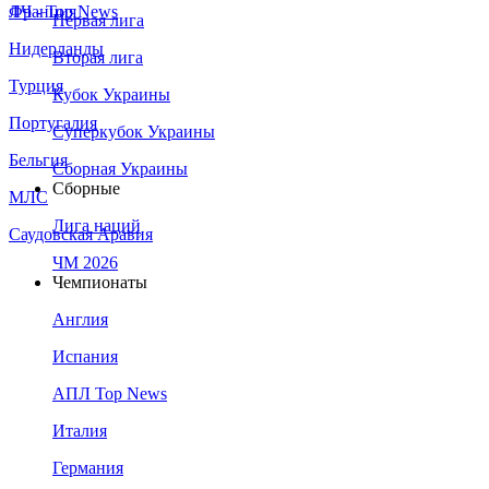
Франция
ЛЧ - Top News
Первая лига
Нидерланды
Вторая лига
Турция
Кубок Украины
Португалия
Суперкубок Украины
Бельгия
Сборная Украины
Сборные
МЛС
Лига наций
Саудовская Аравия
ЧМ 2026
Чемпионаты
Англия
Испания
АПЛ Top News
Италия
Германия