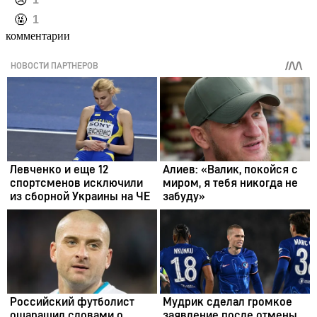
️😢
️🤬
1
комментарии