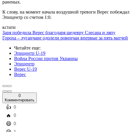
раненых.
К слову, на момент начала воздушной тревоги Верес побеждал
Эпицентр со счетом 1:0.
кстати
Заря победила Верес благодаря шедевру Слесара и ляпу
Гороха – луганчане одолели ровенчан впервые за пять матчей
Читайте еще
:
Эпицентр U-19
Война России против Украины
Эпицентр
Верес U-19
Верес
0
Комментировать
️👍
0
️🔥
0
️😄
0
1