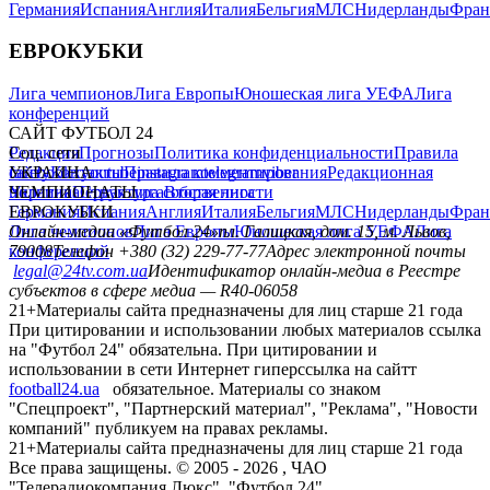
Германия
Испания
Англия
Италия
Бельгия
МЛС
Нидерланды
Фран
ЕВРОКУБКИ
Лига чемпионов
Лига Европы
Юношеская лига УЕФА
Лига
конференций
САЙТ ФУТБОЛ 24
Редакция
Соц. сети
Прогнозы
Политика конфиденциальности
Правила
сайту
facebook
УКРАИНА
Контакты
x
youtube
Правила комментирования
instagram
telegram
viber
Редакционная
политика
Украина
ЧЕМПИОНАТЫ
Первая лига
Структура собственности
Вторая лига
Германия
ЕВРОКУБКИ
Испания
Англия
Италия
Бельгия
МЛС
Нидерланды
Фран
Лига чемпионов
Онлайн-медиа «Футбол 24»
Лига Европы
пл. Галицкая, дом. 15, м. Львов,
Юношеская лига УЕФА
Лига
конференций
79008
Телефон +380 (32) 229-77-77
Адрес электронной почты
legal@24tv.com.ua
Идентификатор онлайн-медиа в Реестре
субъектов в сфере медиа — R40-06058
21+
Материалы сайта предназначены для лиц старше 21 года
При цитировании и использовании любых материалов ссылка
на "Футбол 24" обязательна. При цитировании и
использовании в сети Интернет гиперссылка на сайтт
football24.ua
обязательное. Материалы со знаком
"Спецпроект", "Партнерский материал", "Реклама", "Новости
компаний" публикуем на правах рекламы.
21+
Материалы сайта предназначены для лиц старше 21 года
Все права защищены. © 2005 -
2026
, ЧАО
"Телерадиокомпания Люкс". "Футбол 24".