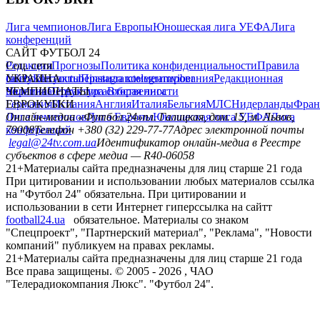
Лига чемпионов
Лига Европы
Юношеская лига УЕФА
Лига
конференций
САЙТ ФУТБОЛ 24
Редакция
Соц. сети
Прогнозы
Политика конфиденциальности
Правила
сайту
facebook
УКРАИНА
Контакты
x
youtube
Правила комментирования
instagram
telegram
viber
Редакционная
политика
Украина
ЧЕМПИОНАТЫ
Первая лига
Структура собственности
Вторая лига
Германия
ЕВРОКУБКИ
Испания
Англия
Италия
Бельгия
МЛС
Нидерланды
Фран
Лига чемпионов
Онлайн-медиа «Футбол 24»
Лига Европы
пл. Галицкая, дом. 15, м. Львов,
Юношеская лига УЕФА
Лига
конференций
79008
Телефон +380 (32) 229-77-77
Адрес электронной почты
legal@24tv.com.ua
Идентификатор онлайн-медиа в Реестре
субъектов в сфере медиа — R40-06058
21+
Материалы сайта предназначены для лиц старше 21 года
При цитировании и использовании любых материалов ссылка
на "Футбол 24" обязательна. При цитировании и
использовании в сети Интернет гиперссылка на сайтт
football24.ua
обязательное. Материалы со знаком
"Спецпроект", "Партнерский материал", "Реклама", "Новости
компаний" публикуем на правах рекламы.
21+
Материалы сайта предназначены для лиц старше 21 года
Все права защищены. © 2005 -
2026
, ЧАО
"Телерадиокомпания Люкс". "Футбол 24".