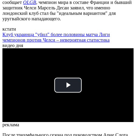
сообщает
OLGB
, чемпион мира в составе Франции и бывший
защитник Челси Марсель Десаи заявил, что именно
лондонский клуб стал бы "идеальным вариантом" для
уругвайского нападающего.
кстати
Клуб украинца "убил" более половины матча Лиги
чемпионов против Челси – невероятная статистика
видео дня
Play
Video
реклама
После триумфального сезона под руководством Арне Слота,