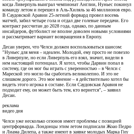
когда Ливерпуль выиграл чемпионат Англии, Нуньес покинул
команду летом и перешел в Аль-Хиляль за 46 миллионов евро.
В Саудовской Аравии 25-летний форвард провел восемь
матчей, забил четыре гола и отдал две голевые передачи. Его
контракт рассчитан до 2028 года, однако, по данным
инсайдеров, футболист не вполне доволен новыми условиями
и рассматривает вариант возвращения в Европу.
Десаи уверен, что Челси должен воспользоваться шансом:
"Нуньес для меня – идеален. Молодой, ему просто не повезло
в Ливерпуле, но если Ливерпуль его взял, значит, видели в
нем настоящий потенциал. Я хотел, чтобы Дарвин попал в
систему, где он мог бы играть с уверенностью – в Челси с
Мареской это могло бы сработать великолепно. И это не
слишком дорого. Это мое мнение – я действительно хотел бы
видеть этого игрока в составе. Если Саудовская Аравия не
подходит ему, он может быть тем, кто вернется", – заявил
Десаи.
реклама
видео дня
Челси уже несколько сезонов имеет проблемы с позицией
центрфорварда. Лондонцы этим летом подписали Жоао Педро
и Лиама Дилепа, а также имеют в заявке молодых Марка Гиу