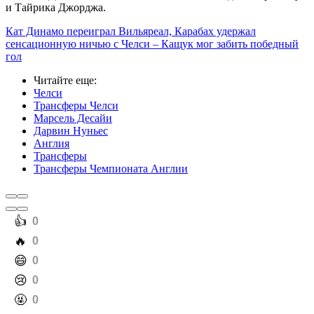
и Тайрика Джорджа.
Кат Динамо переиграл Вильяреал, Карабах удержал
сенсационную ничью с Челси – Кащук мог забить победный
гол
Читайте еще
:
Челси
Трансферы Челси
Марсель Десайи
Дарвин Нуньес
Англия
Трансферы
Трансферы Чемпионата Англии
️👍
0
️🔥
0
️😄
0
️😢
0
️🤬
0