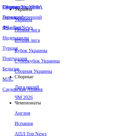
Сборная Украины
Италия
Суперкубок УЕФА
Украина
Германия
Лига конференций
Украина
Франция
ЛЧ - Top News
Первая лига
Нидерланды
Вторая лига
Турция
Кубок Украины
Португалия
Суперкубок Украины
Бельгия
Сборная Украины
Сборные
МЛС
Лига наций
Саудовская Аравия
ЧМ 2026
Чемпионаты
Англия
Испания
АПЛ Top News