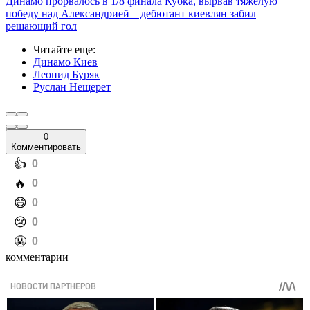
Динамо прорвалось в 1/8 финала Кубка, вырвав тяжелую
победу над Александрией – дебютант киевлян забил
решающий гол
Читайте еще
:
Динамо Киев
Леонид Буряк
Руслан Нещерет
0
Комментировать
️👍
0
️🔥
0
️😄
0
️😢
0
️🤬
0
комментарии