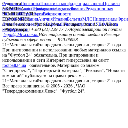
Редакция
Соц. сети
Прогнозы
Политика конфиденциальности
Правила
сайту
facebook
УКРАИНА
Контакты
x
youtube
Правила комментирования
instagram
telegram
viber
Редакционная
политика
Украина
ЧЕМПИОНАТЫ
Первая лига
Структура собственности
Вторая лига
Германия
ЕВРОКУБКИ
Испания
Англия
Италия
Бельгия
МЛС
Нидерланды
Фран
Лига чемпионов
Онлайн-медиа «Футбол 24»
Лига Европы
пл. Галицкая, дом. 15, м. Львов,
Юношеская лига УЕФА
Лига
конференций
79008
Телефон +380 (32) 229-77-77
Адрес электронной почты
legal@24tv.com.ua
Идентификатор онлайн-медиа в Реестре
субъектов в сфере медиа — R40-06058
21+
Материалы сайта предназначены для лиц старше 21 года
При цитировании и использовании любых материалов ссылка
на "Футбол 24" обязательна. При цитировании и
использовании в сети Интернет гиперссылка на сайтт
football24.ua
обязательное. Материалы со знаком
"Спецпроект", "Партнерский материал", "Реклама", "Новости
компаний" публикуем на правах рекламы.
21+
Материалы сайта предназначены для лиц старше 21 года
Все права защищены. © 2005 -
2026
, ЧАО
"Телерадиокомпания Люкс". "Футбол 24".