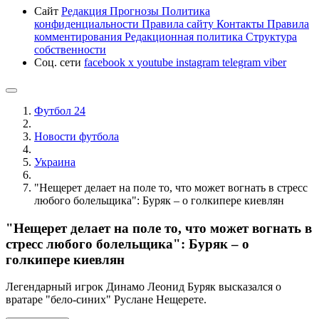
Сайт
Редакция
Прогнозы
Политика
конфиденциальности
Правила сайту
Контакты
Правила
комментирования
Редакционная политика
Структура
собственности
Соц. сети
facebook
x
youtube
instagram
telegram
viber
Футбол 24
Новости футбола
Украина
"Нещерет делает на поле то, что может вогнать в стресс
любого болельщика": Буряк – о голкипере киевлян
"Нещерет делает на поле то, что может вогнать в
стресс любого болельщика": Буряк – о
голкипере киевлян
Легендарный игрок Динамо Леонид Буряк высказался о
вратаре "бело-синих" Руслане Нещерете.