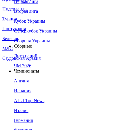
Первая лига
Нидерланды
Вторая лига
Турция
Кубок Украины
Португалия
Суперкубок Украины
Бельгия
Сборная Украины
Сборные
МЛС
Лига наций
Саудовская Аравия
ЧМ 2026
Чемпионаты
Англия
Испания
АПЛ Top News
Италия
Германия