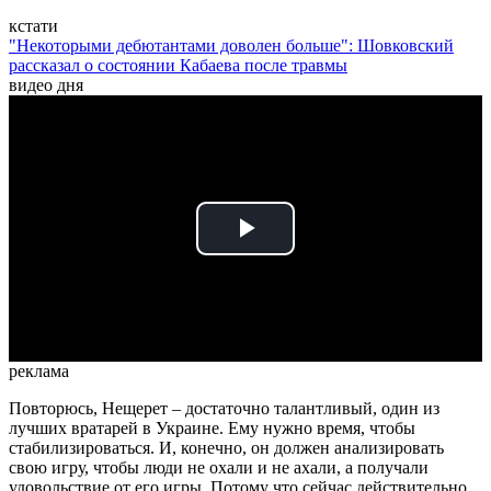
кстати
"Некоторыми дебютантами доволен больше": Шовковский
рассказал о состоянии Кабаева после травмы
видео дня
Play
Video
реклама
Повторюсь, Нещерет – достаточно талантливый, один из
лучших вратарей в Украине. Ему нужно время, чтобы
стабилизироваться. И, конечно, он должен анализировать
свою игру, чтобы люди не охали и не ахали, а получали
удовольствие от его игры. Потому что сейчас действительно