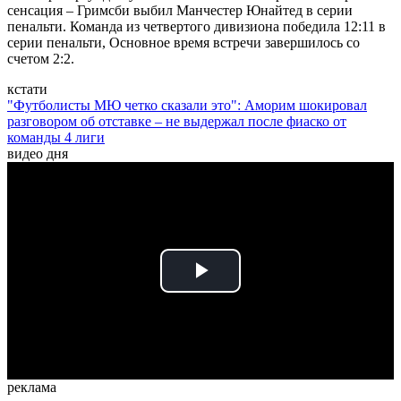
сенсация – Гримсби выбил Манчестер Юнайтед в серии
пенальти. Команда из четвертого дивизиона победила 12:11 в
серии пенальти, Основное время встречи завершилось со
счетом 2:2.
кстати
"Футболисты МЮ четко сказали это": Аморим шокировал
разговором об отставке – не выдержал после фиаско от
команды 4 лиги
видео дня
Play
Video
реклама