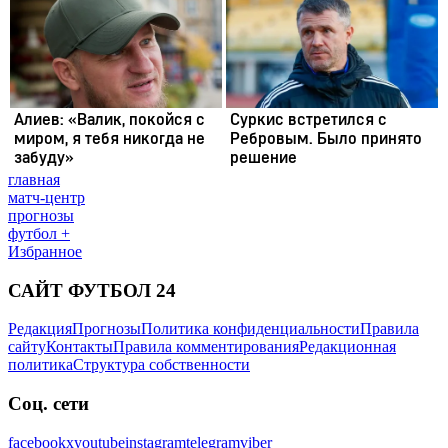
главная
матч-центр
прогнозы
футбол +
Избранное
САЙТ ФУТБОЛ 24
Редакция
Прогнозы
Политика конфиденциальности
Правила
сайту
Контакты
Правила комментирования
Редакционная
политика
Структура собственности
Соц. сети
facebook
x
youtube
instagram
telegram
viber