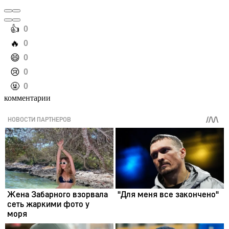
️👍
0
️🔥
0
️😄
0
️😢
0
️🤬
0
комментарии