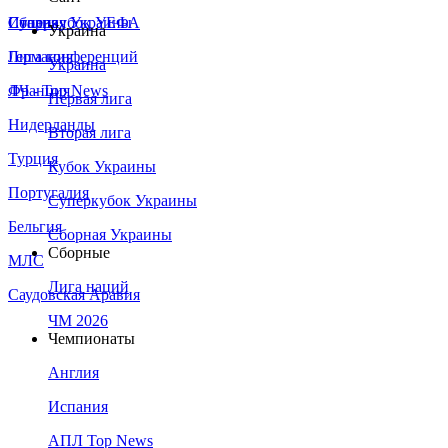
Сборная Украины
Италия
Суперкубок УЕФА
Украина
Германия
Лига конференций
Украина
Франция
ЛЧ - Top News
Первая лига
Нидерланды
Вторая лига
Турция
Кубок Украины
Португалия
Суперкубок Украины
Бельгия
Сборная Украины
Сборные
МЛС
Лига наций
Саудовская Аравия
ЧМ 2026
Чемпионаты
Англия
Испания
АПЛ Top News