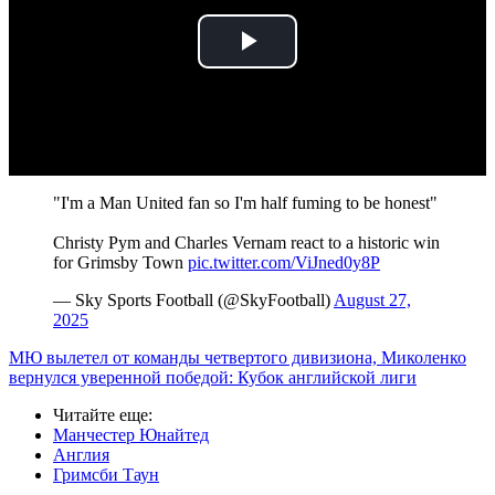
Play
Video
"I'm a Man United fan so I'm half fuming to be honest"
Christy Pym and Charles Vernam react to a historic win
for Grimsby Town
pic.twitter.com/ViJned0y8P
— Sky Sports Football (@SkyFootball)
August 27,
2025
МЮ вылетел от команды четвертого дивизиона, Миколенко
вернулся уверенной победой: Кубок английской лиги
Читайте еще
:
Манчестер Юнайтед
Англия
Гримсби Таун