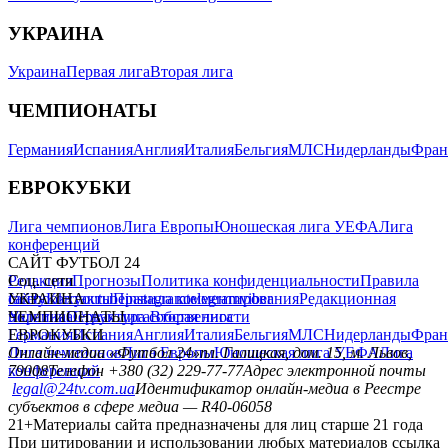
УКРАИНА
Украина
Первая лига
Вторая лига
ЧЕМПИОНАТЫ
Германия
Испания
Англия
Италия
Бельгия
МЛС
Нидерланды
Фран
ЕВРОКУБКИ
Лига чемпионов
Лига Европы
Юношеская лига УЕФА
Лига
конференций
САЙТ ФУТБОЛ 24
Редакция
Соц. сети
Прогнозы
Политика конфиденциальности
Правила
сайту
facebook
УКРАИНА
Контакты
x
youtube
Правила комментирования
instagram
telegram
viber
Редакционная
политика
Украина
ЧЕМПИОНАТЫ
Первая лига
Структура собственности
Вторая лига
Германия
ЕВРОКУБКИ
Испания
Англия
Италия
Бельгия
МЛС
Нидерланды
Фран
Лига чемпионов
Онлайн-медиа «Футбол 24»
Лига Европы
пл. Галицкая, дом. 15, м. Львов,
Юношеская лига УЕФА
Лига
конференций
79008
Телефон +380 (32) 229-77-77
Адрес электронной почты
legal@24tv.com.ua
Идентификатор онлайн-медиа в Реестре
субъектов в сфере медиа — R40-06058
21+
Материалы сайта предназначены для лиц старше 21 года
При цитировании и использовании любых материалов ссылка