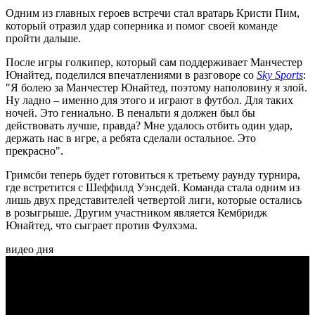
Одним из главных героев встречи стал вратарь Кристи Пим,
который отразил удар соперника и помог своей команде
пройти дальше.
После игры голкипер, который сам поддерживает Манчестер
Юнайтед, поделился впечатлениями в разговоре со
Sky Sports
:
"Я болею за Манчестер Юнайтед, поэтому наполовину я злой.
Ну ладно – именно для этого и играют в футбол. Для таких
ночей. Это гениально. В пенальти я должен был бы
действовать лучше, правда? Мне удалось отбить один удар,
держать нас в игре, а ребята сделали остальное. Это
прекрасно".
Гримсби теперь будет готовиться к третьему раунду турнира,
где встретится с Шеффилд Уэнсдей. Команда стала одним из
лишь двух представителей четвертой лиги, которые остались
в розыгрыше. Другим участником является Кембридж
Юнайтед, что сыграет против Фулхэма.
видео дня