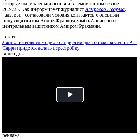
которые были крепкой основой в чемпионском сезоне
2024/25. Как информирует журналист
Альфредо Педулла
,
"адзурри" согласовали условия контрактов с опорным
полузащитником Андре-Франком Замбо-Ангиссой и
центральным защитником Амиром Ррахмани.
кстати
Лацио потерял еще одного лидера на два топ-матча Серии А –
Сарри придется делать перестройку
видео дня
Play
Video
реклама