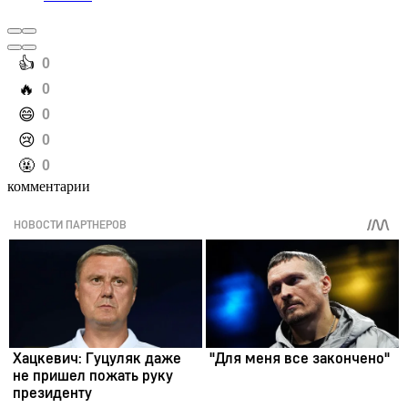
️👍
0
️🔥
0
️😄
0
️😢
0
️🤬
0
комментарии