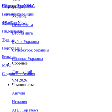
Сборная Украины
Италия
Суперкубок УЕФА
Украина
Германия
Лига конференций
Украина
Франция
ЛЧ - Top News
Первая лига
Нидерланды
Вторая лига
Турция
Кубок Украины
Португалия
Суперкубок Украины
Бельгия
Сборная Украины
Сборные
МЛС
Лига наций
Саудовская Аравия
ЧМ 2026
Чемпионаты
Англия
Испания
АПЛ Top News