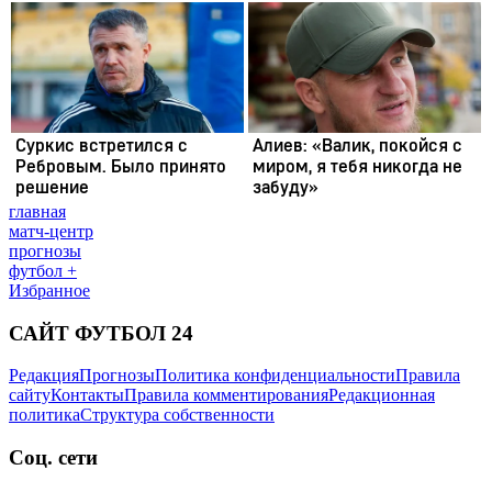
главная
матч-центр
прогнозы
футбол +
Избранное
САЙТ ФУТБОЛ 24
Редакция
Прогнозы
Политика конфиденциальности
Правила
сайту
Контакты
Правила комментирования
Редакционная
политика
Структура собственности
Соц. сети