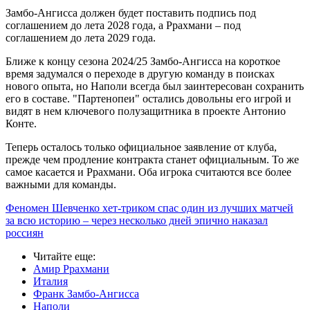
Замбо-Ангисса должен будет поставить подпись под
соглашением до лета 2028 года, а Ррахмани – под
соглашением до лета 2029 года.
Ближе к концу сезона 2024/25 Замбо-Ангисса на короткое
время задумался о переходе в другую команду в поисках
нового опыта, но Наполи всегда был заинтересован сохранить
его в составе. "Партенопеи" остались довольны его игрой и
видят в нем ключевого полузащитника в проекте Антонио
Конте.
Теперь осталось только официальное заявление от клуба,
прежде чем продление контракта станет официальным. То же
самое касается и Ррахмани. Оба игрока считаются все более
важными для команды.
Феномен Шевченко хет-триком спас один из лучших матчей
за всю историю – через несколько дней эпично наказал
россиян
Читайте еще
:
Амир Ррахмани
Италия
Франк Замбо-Ангисса
Наполи