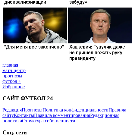
главная
матч-центр
прогнозы
футбол +
Избранное
САЙТ ФУТБОЛ 24
Редакция
Прогнозы
Политика конфиденциальности
Правила
сайту
Контакты
Правила комментирования
Редакционная
политика
Структура собственности
Соц. сети