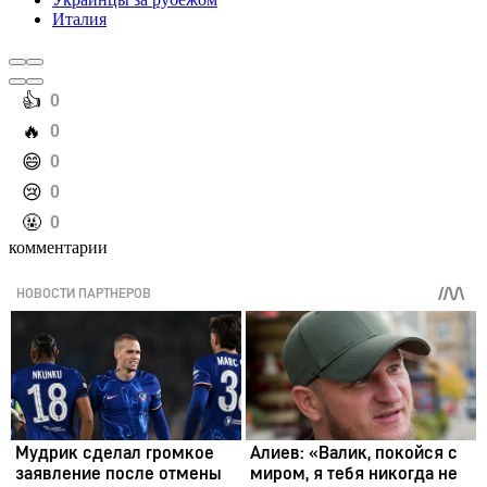
Италия
️👍
0
️🔥
0
️😄
0
️😢
0
️🤬
0
комментарии