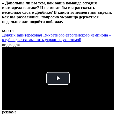
– Довольны ли вы тем, как ваша команда сегодня
выглядела в атаке? И не могли бы вы рассказать
несколько слов о Довбике? В какой-то момент мы видели,
как вы разозлились, попросив украинца держаться
подальше или подойти поближе.
кстати
Довбик заинтересовал 19-кратного европейского чемпиона –
клуб надеется заманить украинца уже зимой
видео дня
Play
Video
реклама