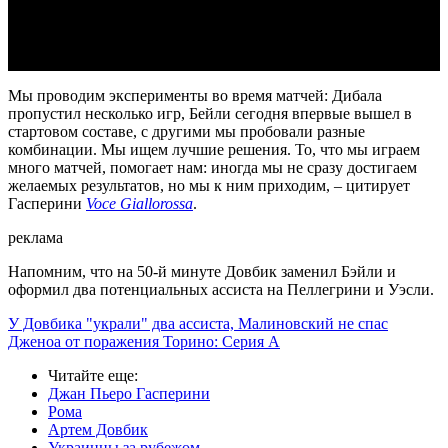
Video
Мы проводим эксперименты во время матчей: Дибала
пропустил несколько игр, Бейли сегодня впервые вышел в
стартовом составе, с другими мы пробовали разные
комбинации. Мы ищем лучшие решения. То, что мы играем
много матчей, помогает нам: иногда мы не сразу достигаем
желаемых результатов, но мы к ним приходим, – цитирует
Гасперини
Voce Giallorossa
.
реклама
Напомним, что на 50-й минуте Довбик заменил Бэйли и
оформил два потенциальных ассиста на Пеллегрини и Уэсли.
У Довбика "украли" два ассиста, Малиновский не спас
Дженоа от поражения Торино: Серия А
Читайте еще
:
Джан Пьеро Гасперини
Рома
Артем Довбик
Украинцы за рубежом