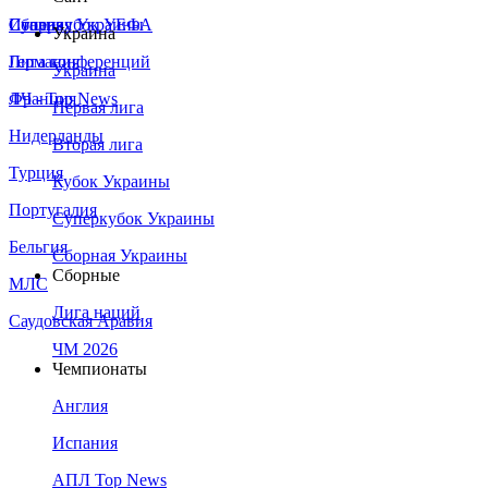
Сборная Украины
Италия
Суперкубок УЕФА
Украина
Германия
Лига конференций
Украина
Франция
ЛЧ - Top News
Первая лига
Нидерланды
Вторая лига
Турция
Кубок Украины
Португалия
Суперкубок Украины
Бельгия
Сборная Украины
Сборные
МЛС
Лига наций
Саудовская Аравия
ЧМ 2026
Чемпионаты
Англия
Испания
АПЛ Top News