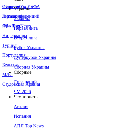
Сборная Украины
Италия
Суперкубок УЕФА
Украина
Германия
Лига конференций
Украина
Франция
ЛЧ - Top News
Первая лига
Нидерланды
Вторая лига
Турция
Кубок Украины
Португалия
Суперкубок Украины
Бельгия
Сборная Украины
Сборные
МЛС
Лига наций
Саудовская Аравия
ЧМ 2026
Чемпионаты
Англия
Испания
АПЛ Top News