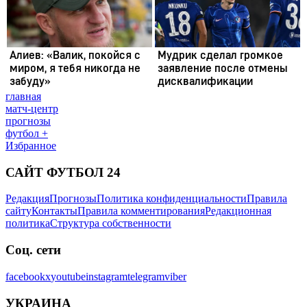
главная
матч-центр
прогнозы
футбол +
Избранное
САЙТ ФУТБОЛ 24
Редакция
Прогнозы
Политика конфиденциальности
Правила
сайту
Контакты
Правила комментирования
Редакционная
политика
Структура собственности
Соц. сети
facebook
x
youtube
instagram
telegram
viber
УКРАИНА