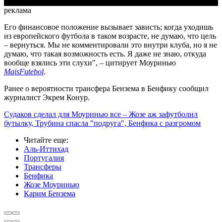
реклама
Его финансовое положение вызывает зависть; когда уходишь
из европейского футбола в таком возрасте, не думаю, что цель
– вернуться. Мы не комментировали это внутри клуба, но я не
думаю, что такая возможность есть. Я даже не знаю, откуда
вообще взялись эти слухи", – цитирует Моуринью
MaisFutebol
.
Ранее о вероятности трансфера Бензема в Бенфику сообщил
журналист Экрем Конур.
Судаков сделал для Моуринью все – Жозе аж зафутболил
бутылку, Трубина спасла "подруга", Бенфика с разгромом
Читайте еще
:
Аль-Иттихад
Португалия
Трансферы
Бенфика
Жозе Моуринью
Карим Бензема