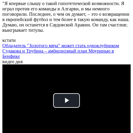
"Я впервые слышу о такой гипотетической возможности. Я
играл против его команды в Алгарви, и мы немного
поговорили. Последнее, о чем он думает, – это о возвращении
в европейский футбол и тем более в такую команду, как наша.
Думаю, он останется в Саудовской Аравии. Он там счастлив;
выигрывает титулы.
кстати
Обладатель "Золотого мяча" может стать одноклубником
Судакова и Трубина – амбициозный план Моуринью в
Бенфике
видео дня
Play
Video