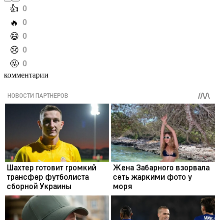
️👍
0
️🔥
0
️😄
0
️😢
0
️🤬
0
комментарии