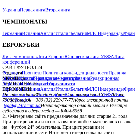
Украина
Первая лига
Вторая лига
ЧЕМПИОНАТЫ
Германия
Испания
Англия
Италия
Бельгия
МЛС
Нидерланды
Фран
ЕВРОКУБКИ
Лига чемпионов
Лига Европы
Юношеская лига УЕФА
Лига
конференций
САЙТ ФУТБОЛ 24
Редакция
Соц. сети
Прогнозы
Политика конфиденциальности
Правила
сайту
facebook
УКРАИНА
Контакты
x
youtube
Правила комментирования
instagram
telegram
viber
Редакционная
политика
Украина
ЧЕМПИОНАТЫ
Первая лига
Структура собственности
Вторая лига
Германия
ЕВРОКУБКИ
Испания
Англия
Италия
Бельгия
МЛС
Нидерланды
Фран
Лига чемпионов
Онлайн-медиа «Футбол 24»
Лига Европы
пл. Галицкая, дом. 15, м. Львов,
Юношеская лига УЕФА
Лига
конференций
79008
Телефон +380 (32) 229-77-77
Адрес электронной почты
legal@24tv.com.ua
Идентификатор онлайн-медиа в Реестре
субъектов в сфере медиа — R40-06058
21+
Материалы сайта предназначены для лиц старше 21 года
При цитировании и использовании любых материалов ссылка
на "Футбол 24" обязательна. При цитировании и
использовании в сети Интернет гиперссылка на сайтт