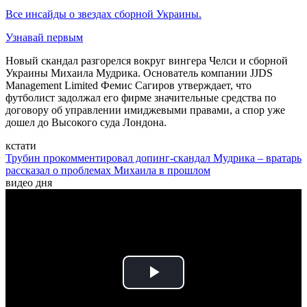
Все инсайды о звездах сборной Украины.
Узнавай первым
Новый скандал разгорелся вокруг вингера Челси и сборной
Украины Михаила Мудрика. Основатель компании JJDS
Management Limited Фемис Сагиров утверждает, что
футболист задолжал его фирме значительные средства по
договору об управлении имиджевыми правами, а спор уже
дошел до Высокого суда Лондона.
кстати
Трубин прокомментировал допинг-скандал Мудрика – вратарь
рассказал о проблемах Михаила в прошлом
видео дня
Play