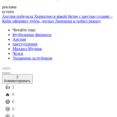
реклама
кстати
Англия победила Хорватию в яркой битве с шестью голами –
Кейн оформил дубль, догнал Линекера и побил рекорд
Читайте еще
:
футбольные финансы
Англия
преступления
Михаил Мудрик
Челси
Украинцы за рубежом
2
Комментировать
️👍
1
️🔥
0
️😄
0
️😢
0
️🤬
0