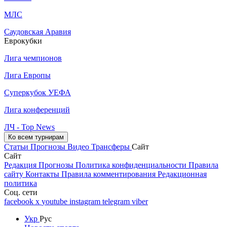
МЛС
Саудовская Аравия
Еврокубки
Лига чемпионов
Лига Европы
Суперкубок УЕФА
Лига конференций
ЛЧ - Top News
Ко всем турнирам
Статьи
Прогнозы
Видео
Трансферы
Сайт
Сайт
Редакция
Прогнозы
Политика конфиденциальности
Правила
сайту
Контакты
Правила комментирования
Редакционная
политика
Соц. сети
facebook
x
youtube
instagram
telegram
viber
Укр
Рус