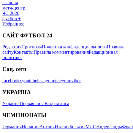
главная
матч-центр
ЧС 2026
футбол +
Избранное
САЙТ ФУТБОЛ 24
Редакция
Прогнозы
Политика конфиденциальности
Правила
сайту
Контакты
Правила комментирования
Редакционная
политика
Соц. сети
facebook
x
youtube
instagram
telegram
viber
УКРАИНА
Украина
Первая лига
Вторая лига
ЧЕМПИОНАТЫ
Германия
Испания
Англия
Италия
Бельгия
МЛС
Нидерланды
Фран