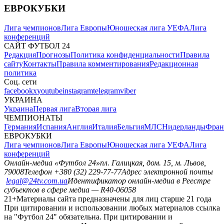
ЕВРОКУБКИ
Лига чемпионов
Лига Европы
Юношеская лига УЕФА
Лига
конференций
САЙТ ФУТБОЛ 24
Редакция
Прогнозы
Политика конфиденциальности
Правила
сайту
Контакты
Правила комментирования
Редакционная
политика
Соц. сети
facebook
x
youtube
instagram
telegram
viber
УКРАИНА
Украина
Первая лига
Вторая лига
ЧЕМПИОНАТЫ
Германия
Испания
Англия
Италия
Бельгия
МЛС
Нидерланды
Фран
ЕВРОКУБКИ
Лига чемпионов
Лига Европы
Юношеская лига УЕФА
Лига
конференций
Онлайн-медиа «Футбол 24»
пл. Галицкая, дом. 15, м. Львов,
79008
Телефон +380 (32) 229-77-77
Адрес электронной почты
legal@24tv.com.ua
Идентификатор онлайн-медиа в Реестре
субъектов в сфере медиа — R40-06058
21+
Материалы сайта предназначены для лиц старше 21 года
При цитировании и использовании любых материалов ссылка
на "Футбол 24" обязательна. При цитировании и