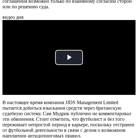
соглашения возможно только по взаимному согласию сторон
или по решению суда.
видео дня
Play
Video
В настоящее время компания JJDS Management Limited
пытается добиться взыскания средств через британскую
судебную систему. Сам Мудрик публично не комментировал
эти обвинения. Стоит отметить, что футболист и без того
переживает непростой период в карьере, поскольку отстранен
от футбольной деятельности в связи с делом о возможном
нарушении антидопинговых правил.