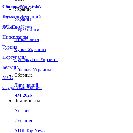
Сборная Украины
Италия
Суперкубок УЕФА
Украина
Германия
Лига конференций
Украина
Франция
ЛЧ - Top News
Первая лига
Нидерланды
Вторая лига
Турция
Кубок Украины
Португалия
Суперкубок Украины
Бельгия
Сборная Украины
Сборные
МЛС
Лига наций
Саудовская Аравия
ЧМ 2026
Чемпионаты
Англия
Испания
АПЛ Top News