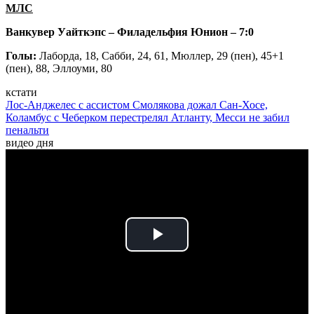
МЛС
Ванкувер Уайткэпс – Филадельфия Юнион – 7:0
Голы:
Лаборда, 18, Сабби, 24, 61, Мюллер, 29 (пен), 45+1
(пен), 88, Эллоуми, 80
кстати
Лос-Анджелес с ассистом Смолякова дожал Сан-Хосе,
Коламбус с Чеберком перестрелял Атланту, Месси не забил
пенальти
видео дня
Play
Video