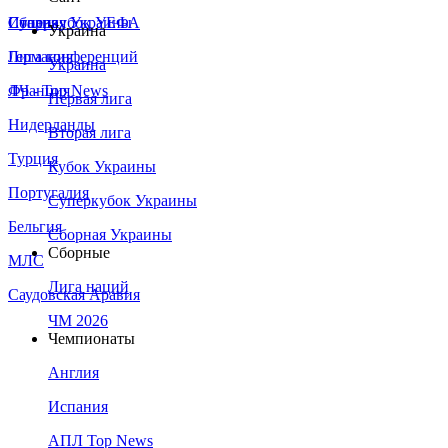
Сборная Украины
Италия
Суперкубок УЕФА
Украина
Германия
Лига конференций
Украина
Франция
ЛЧ - Top News
Первая лига
Нидерланды
Вторая лига
Турция
Кубок Украины
Португалия
Суперкубок Украины
Бельгия
Сборная Украины
Сборные
МЛС
Лига наций
Саудовская Аравия
ЧМ 2026
Чемпионаты
Англия
Испания
АПЛ Top News