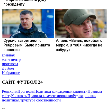
главная
матч-центр
прогнозы
футбол +
Избранное
САЙТ ФУТБОЛ 24
Редакция
Прогнозы
Политика конфиденциальности
Правила
сайту
Контакты
Правила комментирования
Редакционная
политика
Структура собственности