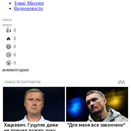
Томас Мюллер
Видеоновости
️👍
0
️🔥
0
️😄
0
️😢
0
️🤬
0
комментарии