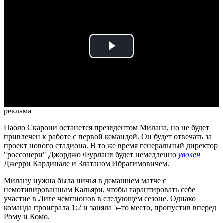
Play
Video
реклама
Паоло Скарони останется президентом Милана, но не будет
привлечен к работе с первой командой. Он будет отвечать за
проект нового стадиона. В то же время генеральный директор
"россонери" Джорджо Фурлани будет немедленно
уволен
Джерри Кардинале и Златаном Ибрагимовичем.
Милану нужна была ничья в домашнем матче с
немотивированным Кальяри, чтобы гарантировать себе
участие в Лиге чемпионов в следующем сезоне. Однако
команда проиграла 1:2 и заняла 5–то место, пропустив вперед
Рому и Комо.