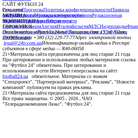
САЙТ ФУТБОЛ 24
Редакция
Соц. сети
Прогнозы
Политика конфиденциальности
Правила
сайту
facebook
УКРАИНА
Контакты
x
youtube
Правила комментирования
instagram
telegram
viber
Редакционная
политика
Украина
ЧЕМПИОНАТЫ
Первая лига
Структура собственности
Вторая лига
Германия
ЕВРОКУБКИ
Испания
Англия
Италия
Бельгия
МЛС
Нидерланды
Фран
Лига чемпионов
Онлайн-медиа «Футбол 24»
Лига Европы
пл. Галицкая, дом. 15, м. Львов,
Юношеская лига УЕФА
Лига
конференций
79008
Телефон +380 (32) 229-77-77
Адрес электронной почты
legal@24tv.com.ua
Идентификатор онлайн-медиа в Реестре
субъектов в сфере медиа — R40-06058
21+
Материалы сайта предназначены для лиц старше 21 года
При цитировании и использовании любых материалов ссылка
на "Футбол 24" обязательна. При цитировании и
использовании в сети Интернет гиперссылка на сайтт
football24.ua
обязательное. Материалы со знаком
"Спецпроект", "Партнерский материал", "Реклама", "Новости
компаний" публикуем на правах рекламы.
21+
Материалы сайта предназначены для лиц старше 21 года
Все права защищены. © 2005 -
2026
, ЧАО
"Телерадиокомпания Люкс". "Футбол 24".