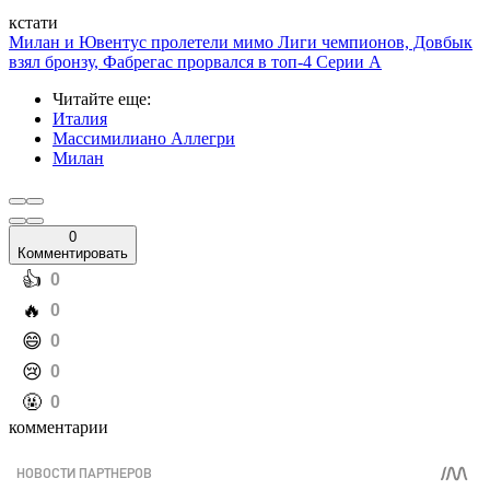
кстати
Милан и Ювентус пролетели мимо Лиги чемпионов, Довбык
взял бронзу, Фабрегас прорвался в топ-4 Серии А
Читайте еще
:
Италия
Массимилиано Аллегри
Милан
0
Комментировать
️👍
0
️🔥
0
️😄
0
️😢
0
️🤬
0
комментарии