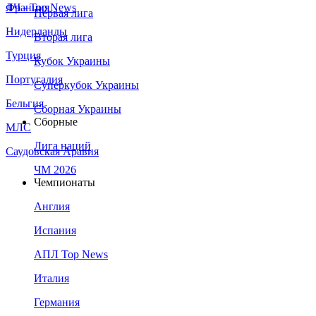
Франция
ЛЧ - Top News
Первая лига
Нидерланды
Вторая лига
Турция
Кубок Украины
Португалия
Суперкубок Украины
Бельгия
Сборная Украины
Сборные
МЛС
Лига наций
Саудовская Аравия
ЧМ 2026
Чемпионаты
Англия
Испания
АПЛ Top News
Италия
Германия