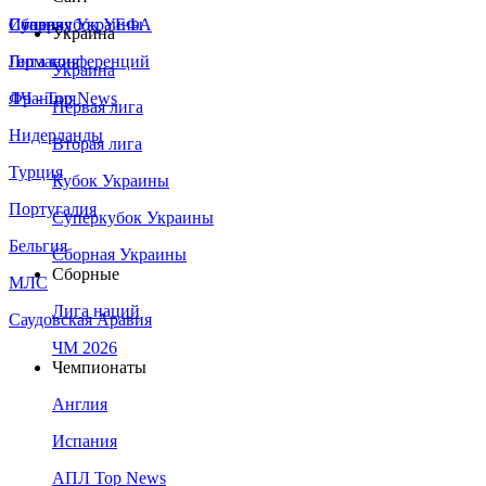
Сборная Украины
Италия
Суперкубок УЕФА
Украина
Германия
Лига конференций
Украина
Франция
ЛЧ - Top News
Первая лига
Нидерланды
Вторая лига
Турция
Кубок Украины
Португалия
Суперкубок Украины
Бельгия
Сборная Украины
Сборные
МЛС
Лига наций
Саудовская Аравия
ЧМ 2026
Чемпионаты
Англия
Испания
АПЛ Top News