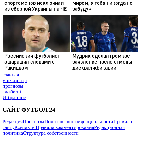
главная
матч-центр
прогнозы
футбол +
Избранное
САЙТ ФУТБОЛ 24
Редакция
Прогнозы
Политика конфиденциальности
Правила
сайту
Контакты
Правила комментирования
Редакционная
политика
Структура собственности