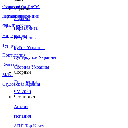
Сборная Украины
Италия
Суперкубок УЕФА
Украина
Германия
Лига конференций
Украина
Франция
ЛЧ - Top News
Первая лига
Нидерланды
Вторая лига
Турция
Кубок Украины
Португалия
Суперкубок Украины
Бельгия
Сборная Украины
Сборные
МЛС
Лига наций
Саудовская Аравия
ЧМ 2026
Чемпионаты
Англия
Испания
АПЛ Top News