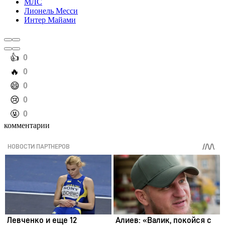
МЛС
Лионель Месси
Интер Майами
️👍
0
️🔥
0
️😄
0
️😢
0
️🤬
0
комментарии