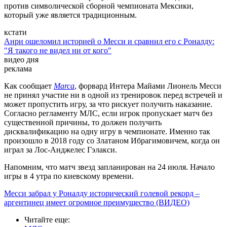
против символической сборной чемпионата Мексики,
который уже является традиционным.
кстати
Анри ошеломил историей о Месси и сравнил его с Роналду:
"Я такого не видел ни от кого"
видео дня
реклама
Как сообщает
Marca
, форвард Интера Майами Лионель Месси
не принял участие ни в одной из тренировок перед встречей и
может пропустить игру, за что рискует получить наказание.
Согласно регламенту МЛС, если игрок пропускает матч без
существенной причины, то должен получить
дисквалификацию на одну игру в чемпионате. Именно так
произошло в 2018 году со Златаном Ибрагимовичем, когда он
играл за Лос-Анджелес Гэлакси.
Напомним, что матч звезд запланирован на 24 июля. Начало
игры в 4 утра по киевскому времени.
Месси забрал у Роналду исторический голевой рекорд –
аргентинец имеет огромное преимущество (ВИДЕО)
Читайте еще
: