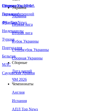
Сборная Украины
Италия
Суперкубок УЕФА
Украина
Германия
Лига конференций
Украина
Франция
ЛЧ - Top News
Первая лига
Нидерланды
Вторая лига
Турция
Кубок Украины
Португалия
Суперкубок Украины
Бельгия
Сборная Украины
Сборные
МЛС
Лига наций
Саудовская Аравия
ЧМ 2026
Чемпионаты
Англия
Испания
АПЛ Top News