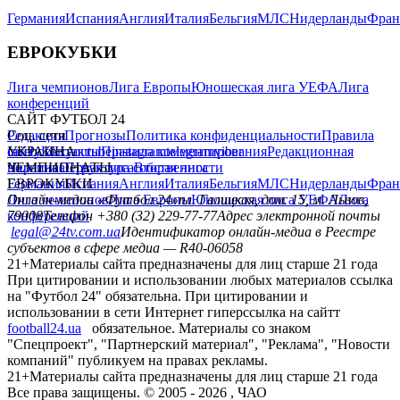
Германия
Испания
Англия
Италия
Бельгия
МЛС
Нидерланды
Фран
ЕВРОКУБКИ
Лига чемпионов
Лига Европы
Юношеская лига УЕФА
Лига
конференций
САЙТ ФУТБОЛ 24
Редакция
Соц. сети
Прогнозы
Политика конфиденциальности
Правила
сайту
facebook
УКРАИНА
Контакты
x
youtube
Правила комментирования
instagram
telegram
viber
Редакционная
политика
Украина
ЧЕМПИОНАТЫ
Первая лига
Структура собственности
Вторая лига
Германия
ЕВРОКУБКИ
Испания
Англия
Италия
Бельгия
МЛС
Нидерланды
Фран
Лига чемпионов
Онлайн-медиа «Футбол 24»
Лига Европы
пл. Галицкая, дом. 15, м. Львов,
Юношеская лига УЕФА
Лига
конференций
79008
Телефон +380 (32) 229-77-77
Адрес электронной почты
legal@24tv.com.ua
Идентификатор онлайн-медиа в Реестре
субъектов в сфере медиа — R40-06058
21+
Материалы сайта предназначены для лиц старше 21 года
При цитировании и использовании любых материалов ссылка
на "Футбол 24" обязательна. При цитировании и
использовании в сети Интернет гиперссылка на сайтт
football24.ua
обязательное. Материалы со знаком
"Спецпроект", "Партнерский материал", "Реклама", "Новости
компаний" публикуем на правах рекламы.
21+
Материалы сайта предназначены для лиц старше 21 года
Все права защищены. © 2005 -
2026
, ЧАО