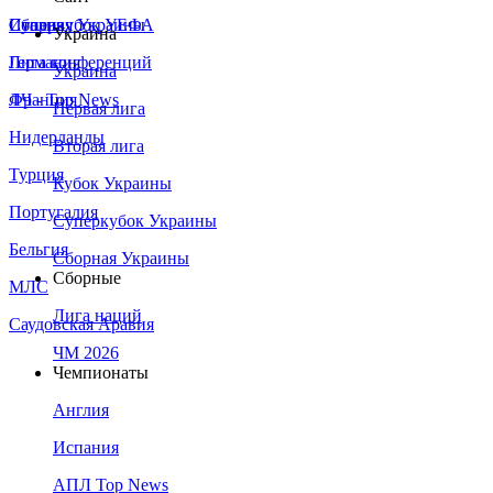
Сборная Украины
Италия
Суперкубок УЕФА
Украина
Германия
Лига конференций
Украина
Франция
ЛЧ - Top News
Первая лига
Нидерланды
Вторая лига
Турция
Кубок Украины
Португалия
Суперкубок Украины
Бельгия
Сборная Украины
Сборные
МЛС
Лига наций
Саудовская Аравия
ЧМ 2026
Чемпионаты
Англия
Испания
АПЛ Top News