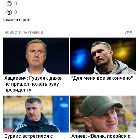
️😢
0
️🤬
0
комментарии