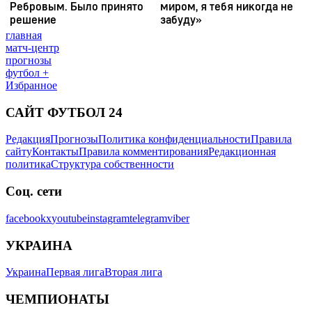
главная
матч-центр
прогнозы
футбол +
Избранное
САЙТ ФУТБОЛ 24
Редакция
Прогнозы
Политика конфиденциальности
Правила
сайту
Контакты
Правила комментирования
Редакционная
политика
Структура собственности
Соц. сети
facebook
x
youtube
instagram
telegram
viber
УКРАИНА
Украина
Первая лига
Вторая лига
ЧЕМПИОНАТЫ