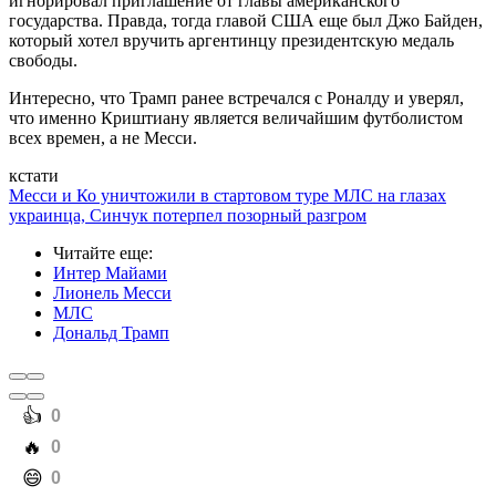
игнорировал приглашение от главы американского
государства. Правда, тогда главой США еще был Джо Байден,
который хотел вручить аргентинцу президентскую медаль
свободы.
Интересно, что Трамп ранее встречался с Роналду и уверял,
что именно Криштиану является величайшим футболистом
всех времен, а не Месси.
кстати
Месси и Ко уничтожили в стартовом туре МЛС на глазах
украинца, Синчук потерпел позорный разгром
Читайте еще
:
Интер Майами
Лионель Месси
МЛС
Дональд Трамп
️👍
0
️🔥
0
️😄
0