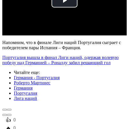
Play
Video
Напомним, что в финале Лиги наций Португалия сыграет с
победителем пары Испания – Франция.
Португалия вышла в финал Лиги наций, одержав волевую
победу над Германией – Роналду забил решающий гол
Читайте еще
:
Германия - Португалия
Роберто Мартинес
Германия
Португалия
Лига наций
️👍
0
️🔥
0