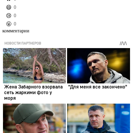
️😄
0
️😢
0
️🤬
0
комментарии