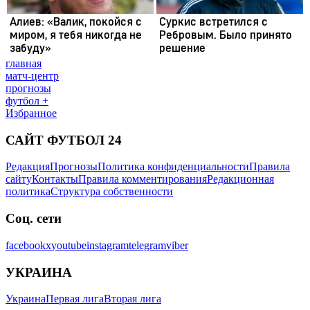
главная
матч-центр
прогнозы
футбол +
Избранное
САЙТ ФУТБОЛ 24
Редакция
Прогнозы
Политика конфиденциальности
Правила
сайту
Контакты
Правила комментирования
Редакционная
политика
Структура собственности
Соц. сети
facebook
x
youtube
instagram
telegram
viber
УКРАИНА
Украина
Первая лига
Вторая лига