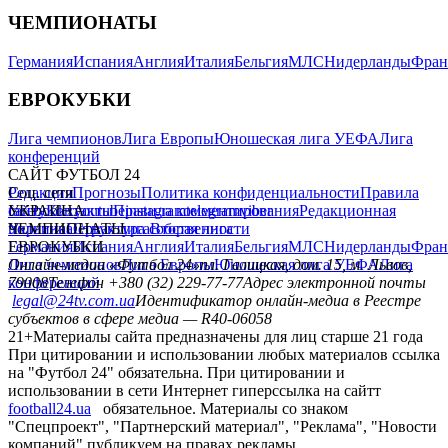
ЧЕМПИОНАТЫ
Германия
Испания
Англия
Италия
Бельгия
МЛС
Нидерланды
Фран
ЕВРОКУБКИ
Лига чемпионов
Лига Европы
Юношеская лига УЕФА
Лига
конференций
САЙТ ФУТБОЛ 24
Редакция
Соц. сети
Прогнозы
Политика конфиденциальности
Правила
сайту
facebook
УКРАИНА
Контакты
x
youtube
Правила комментирования
instagram
telegram
viber
Редакционная
политика
Украина
ЧЕМПИОНАТЫ
Первая лига
Структура собственности
Вторая лига
Германия
ЕВРОКУБКИ
Испания
Англия
Италия
Бельгия
МЛС
Нидерланды
Фран
Лига чемпионов
Онлайн-медиа «Футбол 24»
Лига Европы
пл. Галицкая, дом. 15, м. Львов,
Юношеская лига УЕФА
Лига
конференций
79008
Телефон +380 (32) 229-77-77
Адрес электронной почты
legal@24tv.com.ua
Идентификатор онлайн-медиа в Реестре
субъектов в сфере медиа — R40-06058
21+
Материалы сайта предназначены для лиц старше 21 года
При цитировании и использовании любых материалов ссылка
на "Футбол 24" обязательна. При цитировании и
использовании в сети Интернет гиперссылка на сайтт
football24.ua
обязательное. Материалы со знаком
"Спецпроект", "Партнерский материал", "Реклама", "Новости
компаний" публикуем на правах рекламы.