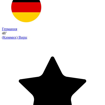
Германия
48’
(Киммих)
Вирц