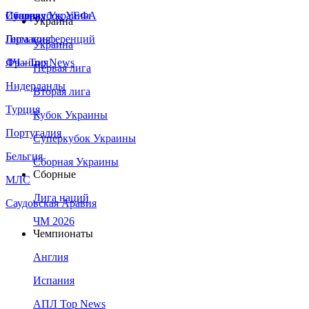
Сборная Украины
Италия
Суперкубок УЕФА
Украина
Германия
Лига конференций
Украина
Франция
ЛЧ - Top News
Первая лига
Нидерланды
Вторая лига
Турция
Кубок Украины
Португалия
Суперкубок Украины
Бельгия
Сборная Украины
Сборные
МЛС
Лига наций
Саудовская Аравия
ЧМ 2026
Чемпионаты
Англия
Испания
АПЛ Top News