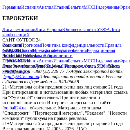
Германия
Испания
Англия
Италия
Бельгия
МЛС
Нидерланды
Фран
ЕВРОКУБКИ
Лига чемпионов
Лига Европы
Юношеская лига УЕФА
Лига
конференций
САЙТ ФУТБОЛ 24
Редакция
Соц. сети
Прогнозы
Политика конфиденциальности
Правила
сайту
facebook
УКРАИНА
Контакты
x
youtube
Правила комментирования
instagram
telegram
viber
Редакционная
политика
Украина
ЧЕМПИОНАТЫ
Первая лига
Структура собственности
Вторая лига
Германия
ЕВРОКУБКИ
Испания
Англия
Италия
Бельгия
МЛС
Нидерланды
Фран
Лига чемпионов
Онлайн-медиа «Футбол 24»
Лига Европы
пл. Галицкая, дом. 15, м. Львов,
Юношеская лига УЕФА
Лига
конференций
79008
Телефон +380 (32) 229-77-77
Адрес электронной почты
legal@24tv.com.ua
Идентификатор онлайн-медиа в Реестре
субъектов в сфере медиа — R40-06058
21+
Материалы сайта предназначены для лиц старше 21 года
При цитировании и использовании любых материалов ссылка
на "Футбол 24" обязательна. При цитировании и
использовании в сети Интернет гиперссылка на сайтт
football24.ua
обязательное. Материалы со знаком
"Спецпроект", "Партнерский материал", "Реклама", "Новости
компаний" публикуем на правах рекламы.
21+
Материалы сайта предназначены для лиц старше 21 года
Все права защищены. © 2005 -
2026
, ЧАО