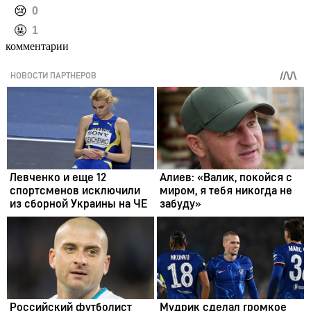
️😢
0
️🤬
1
комментарии