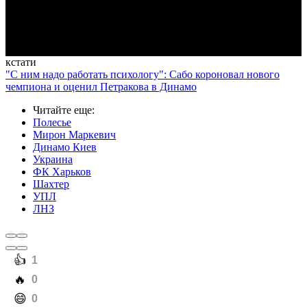
Video
кстати
"С ним надо работать психологу": Сабо короновал нового
чемпиона и оценил Петракова в Динамо
Читайте еще
:
Полесье
Мирон Маркевич
Динамо Киев
Украина
ФК Харьков
Шахтер
УПЛ
ЛНЗ
️👍
1
️🔥
0
️😄
0