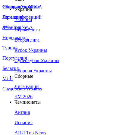
Сборная Украины
Италия
Суперкубок УЕФА
Украина
Германия
Лига конференций
Украина
Франция
ЛЧ - Top News
Первая лига
Нидерланды
Вторая лига
Турция
Кубок Украины
Португалия
Суперкубок Украины
Бельгия
Сборная Украины
Сборные
МЛС
Лига наций
Саудовская Аравия
ЧМ 2026
Чемпионаты
Англия
Испания
АПЛ Top News