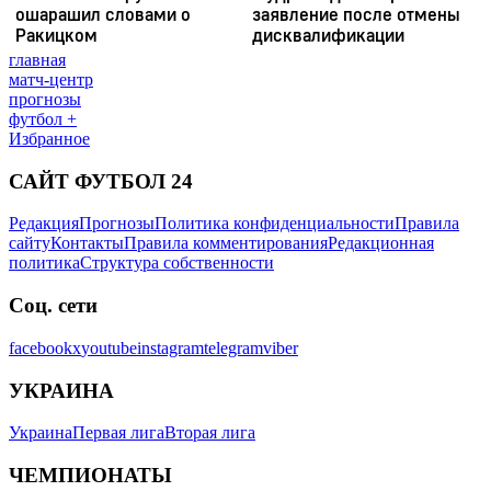
главная
матч-центр
прогнозы
футбол +
Избранное
САЙТ ФУТБОЛ 24
Редакция
Прогнозы
Политика конфиденциальности
Правила
сайту
Контакты
Правила комментирования
Редакционная
политика
Структура собственности
Соц. сети
facebook
x
youtube
instagram
telegram
viber
УКРАИНА
Украина
Первая лига
Вторая лига
ЧЕМПИОНАТЫ