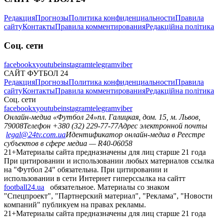
Редакция
Прогнозы
Политика конфиденциальности
Правила
сайту
Контакты
Правила комментирования
Редакційна політика
Соц. сети
facebook
x
youtube
instagram
telegram
viber
САЙТ ФУТБОЛ 24
Редакция
Прогнозы
Политика конфиденциальности
Правила
сайту
Контакты
Правила комментирования
Редакційна політика
Соц. сети
facebook
x
youtube
instagram
telegram
viber
Онлайн-медиа «Футбол 24»
пл. Галицкая, дом. 15, м. Львов,
79008
Телефон +380 (32) 229-77-77
Адрес электронной почты
legal@24tv.com.ua
Идентификатор онлайн-медиа в Реестре
субъектов в сфере медиа — R40-06058
21+
Материалы сайта предназначены для лиц старше 21 года
При цитировании и использовании любых материалов ссылка
на "Футбол 24" обязательна. При цитировании и
использовании в сети Интернет гиперссылка на сайтт
football24.ua
обязательное. Материалы со знаком
"Спецпроект", "Партнерский материал", "Реклама", "Новости
компаний" публикуем на правах рекламы.
21+
Материалы сайта предназначены для лиц старше 21 года