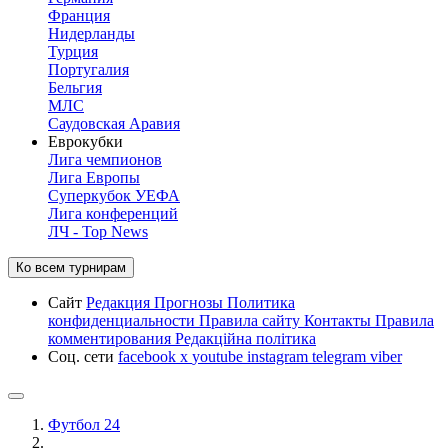
Франция
Нидерланды
Турция
Португалия
Бельгия
МЛС
Саудовская Аравия
Еврокубки
Лига чемпионов
Лига Европы
Суперкубок УЕФА
Лига конференций
ЛЧ - Top News
Ко всем турнирам
Сайт
Редакция
Прогнозы
Политика
конфиденциальности
Правила сайту
Контакты
Правила
комментирования
Редакційна політика
Соц. сети
facebook
x
youtube
instagram
telegram
viber
Футбол 24