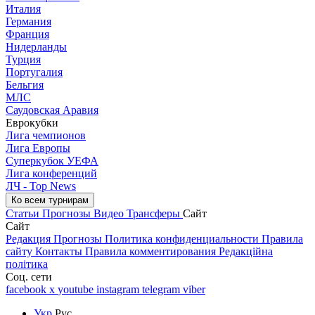
Италия
Германия
Франция
Нидерланды
Турция
Португалия
Бельгия
МЛС
Саудовская Аравия
Еврокубки
Лига чемпионов
Лига Европы
Суперкубок УЕФА
Лига конференций
ЛЧ - Top News
Ко всем турнирам
Статьи
Прогнозы
Видео
Трансферы
Сайт
Сайт
Редакция
Прогнозы
Политика конфиденциальности
Правила
сайту
Контакты
Правила комментирования
Редакційна
політика
Соц. сети
facebook
x
youtube
instagram
telegram
viber
Укр
Рус