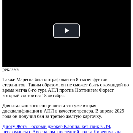
Play
Video
реклама
Также Мареска был оштрафован на 8 тысяч фунтов
стерлингов. Таким образом, он не сможет быть с командой во
время матча 8-го тура АПЛ против Ноттингем Форест,
который состоится 18 октября.
Для итальянского специалиста это уже вторая
дисквалификация в АПЛ в качестве тренера. В апреле 2025
года он получил бан за третью желтую карточку.
Диогу Жота – особый джокер Клоппа: хет-трик в ЛЧ,
перфомансы с Арсеналом, последний гол за Ливерпуль на