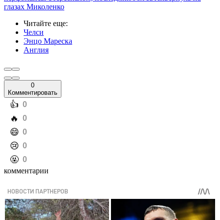
глазах Миколенко
Читайте еще
:
Челси
Энцо Мареска
Англия
0
Комментировать
️👍
0
️🔥
0
️😄
0
️😢
0
️🤬
0
комментарии