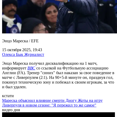
Энцо Мареска / EFE
15 октября 2025, 19:43
Олекса Бык
Журналист
Энцо Мареска получил дисквалификацию на 1 матч,
информирует
ВВС
со ссылкой на Футбольную ассоциацию
Англии (FA). Тренер "синих" был наказан за свое поведение в
матче с Ливерпулем (2:1). На 90+5-й минуте он, празднуя гол,
покинул техническую зону и побежал к своим игрокам, за что
и был удален.
кстати
Мареска объяснил влияние смерти Диогу Жоты на игру
Ливерпуля в новом сезоне: "Я пережил то же самое"
видео дня