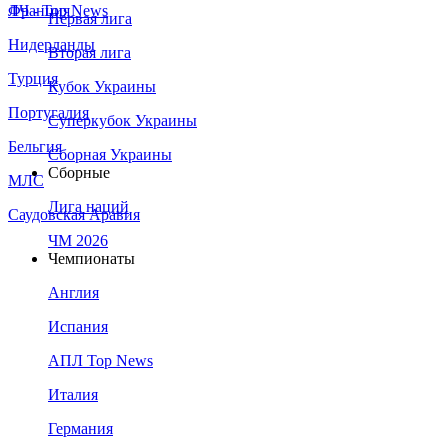
Франция
ЛЧ - Top News
Первая лига
Нидерланды
Вторая лига
Турция
Кубок Украины
Португалия
Суперкубок Украины
Бельгия
Сборная Украины
Сборные
МЛС
Лига наций
Саудовская Аравия
ЧМ 2026
Чемпионаты
Англия
Испания
АПЛ Top News
Италия
Германия