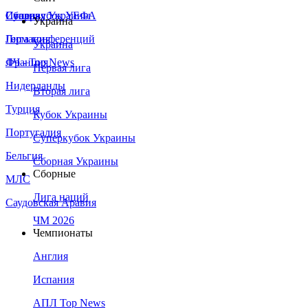
Сборная Украины
Италия
Суперкубок УЕФА
Украина
Германия
Лига конференций
Украина
Франция
ЛЧ - Top News
Первая лига
Нидерланды
Вторая лига
Турция
Кубок Украины
Португалия
Суперкубок Украины
Бельгия
Сборная Украины
Сборные
МЛС
Лига наций
Саудовская Аравия
ЧМ 2026
Чемпионаты
Англия
Испания
АПЛ Top News