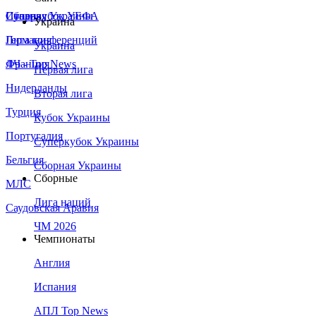
Сборная Украины
Италия
Суперкубок УЕФА
Украина
Германия
Лига конференций
Украина
Франция
ЛЧ - Top News
Первая лига
Нидерланды
Вторая лига
Турция
Кубок Украины
Португалия
Суперкубок Украины
Бельгия
Сборная Украины
Сборные
МЛС
Лига наций
Саудовская Аравия
ЧМ 2026
Чемпионаты
Англия
Испания
АПЛ Top News