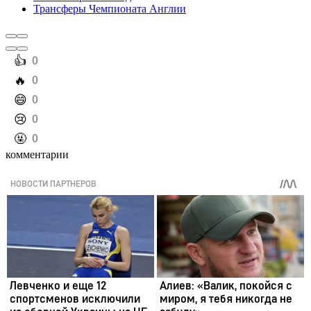
Трансферы Чемпионата Англии
️👍
0
️🔥
0
️😄
0
️😢
0
️🤬
0
комментарии