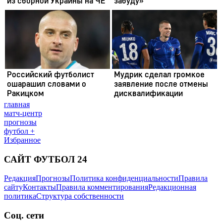
главная
матч-центр
прогнозы
футбол +
Избранное
САЙТ ФУТБОЛ 24
Редакция
Прогнозы
Политика конфиденциальности
Правила
сайту
Контакты
Правила комментирования
Редакционная
политика
Структура собственности
Соц. сети