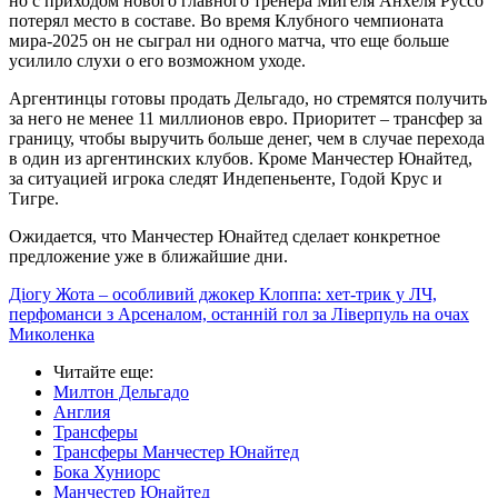
но с приходом нового главного тренера Мигеля Анхеля Руссо
потерял место в составе. Во время Клубного чемпионата
мира-2025 он не сыграл ни одного матча, что еще больше
усилило слухи о его возможном уходе.
Аргентинцы готовы продать Дельгадо, но стремятся получить
за него не менее 11 миллионов евро. Приоритет – трансфер за
границу, чтобы выручить больше денег, чем в случае перехода
в один из аргентинских клубов. Кроме Манчестер Юнайтед,
за ситуацией игрока следят Индепеньенте, Годой Крус и
Тигре.
Ожидается, что Манчестер Юнайтед сделает конкретное
предложение уже в ближайшие дни.
Діогу Жота – особливий джокер Клоппа: хет-трик у ЛЧ,
перфоманси з Арсеналом, останній гол за Ліверпуль на очах
Миколенка
Читайте еще
:
Милтон Дельгадо
Англия
Трансферы
Трансферы Манчестер Юнайтед
Бока Хуниорс
Манчестер Юнайтед