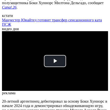
полузащитника Боки Хуниорс Милтона Дельгадо, сообщает
Canal 26
.
кстати
Манчестер Юнайтед готовит трансфер сенсационного ката
ПСЖ
видео дня
Play
Video
реклама
20-летний аргентинец дебютировал за основу Боки Хуниорс в
начале 2024 года и демонстрировал обнадеживающую игру,