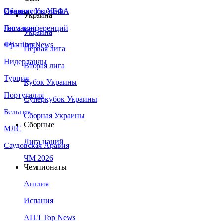
Сборная Украины
Италия
Суперкубок УЕФА
Украина
Германия
Лига конференций
Украина
Франция
ЛЧ - Top News
Первая лига
Нидерланды
Вторая лига
Турция
Кубок Украины
Португалия
Суперкубок Украины
Бельгия
Сборная Украины
Сборные
МЛС
Лига наций
Саудовская Аравия
ЧМ 2026
Чемпионаты
Англия
Испания
АПЛ Top News