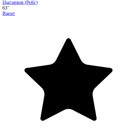
Цыганков
(Рейс)
63’
Ванат