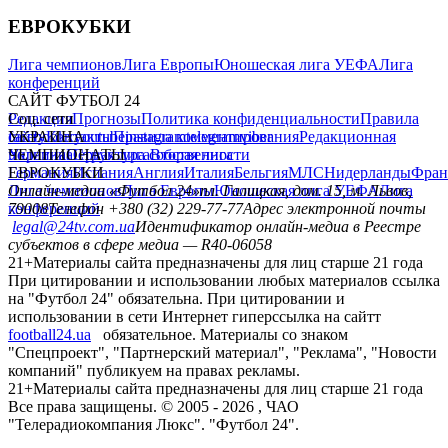
ЕВРОКУБКИ
Лига чемпионов
Лига Европы
Юношеская лига УЕФА
Лига
конференций
САЙТ ФУТБОЛ 24
Редакция
Соц. сети
Прогнозы
Политика конфиденциальности
Правила
сайту
facebook
УКРАИНА
Контакты
x
youtube
Правила комментирования
instagram
telegram
viber
Редакционная
политика
Украина
ЧЕМПИОНАТЫ
Первая лига
Структура собственности
Вторая лига
Германия
ЕВРОКУБКИ
Испания
Англия
Италия
Бельгия
МЛС
Нидерланды
Фран
Лига чемпионов
Онлайн-медиа «Футбол 24»
Лига Европы
пл. Галицкая, дом. 15, м. Львов,
Юношеская лига УЕФА
Лига
конференций
79008
Телефон +380 (32) 229-77-77
Адрес электронной почты
legal@24tv.com.ua
Идентификатор онлайн-медиа в Реестре
субъектов в сфере медиа — R40-06058
21+
Материалы сайта предназначены для лиц старше 21 года
При цитировании и использовании любых материалов ссылка
на "Футбол 24" обязательна. При цитировании и
использовании в сети Интернет гиперссылка на сайтт
football24.ua
обязательное. Материалы со знаком
"Спецпроект", "Партнерский материал", "Реклама", "Новости
компаний" публикуем на правах рекламы.
21+
Материалы сайта предназначены для лиц старше 21 года
Все права защищены. © 2005 -
2026
, ЧАО
"Телерадиокомпания Люкс". "Футбол 24".