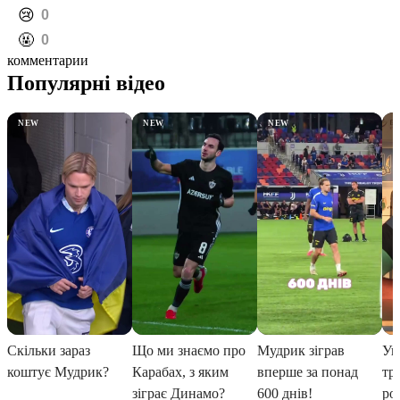
️😢
0
️🤬
0
комментарии