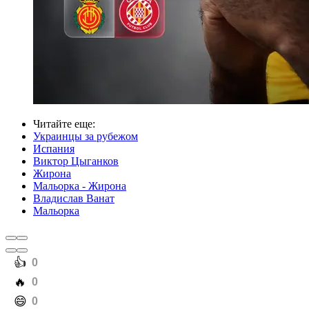
Читайте еще
:
Украинцы за рубежом
Испания
Виктор Цыганков
Жирона
Мальорка - Жирона
Владислав Ванат
Мальорка
️👍
0
️🔥
0
️😄
0