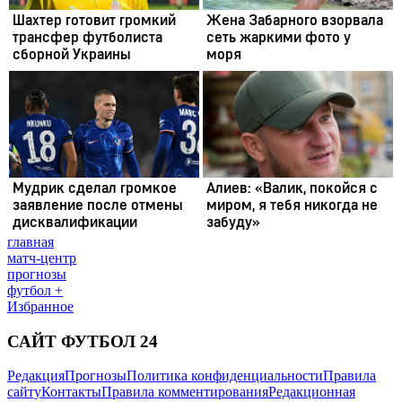
главная
матч-центр
прогнозы
футбол +
Избранное
САЙТ ФУТБОЛ 24
Редакция
Прогнозы
Политика конфиденциальности
Правила
сайту
Контакты
Правила комментирования
Редакционная