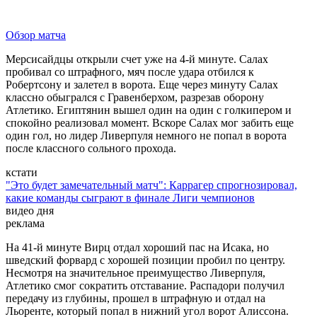
Обзор матча
Мерсисайдцы открыли счет уже на 4-й минуте. Салах
пробивал со штрафного, мяч после удара отбился к
Робертсону и залетел в ворота. Еще через минуту Салах
классно обыгрался с Гравенберхом, разрезав оборону
Атлетико. Египтянин вышел один на один с голкипером и
спокойно реализовал момент. Вскоре Салах мог забить еще
один гол, но лидер Ливерпуля немного не попал в ворота
после классного сольного прохода.
кстати
"Это будет замечательный матч": Каррагер спрогнозировал,
какие команды сыграют в финале Лиги чемпионов
видео дня
реклама
На 41-й минуте Вирц отдал хороший пас на Исака, но
шведский форвард с хорошей позиции пробил по центру.
Несмотря на значительное преимущество Ливерпуля,
Атлетико смог сократить отставание. Распадори получил
передачу из глубины, прошел в штрафную и отдал на
Льоренте, который попал в нижний угол ворот Алиссона.