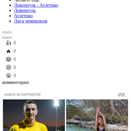
Ливерпуль - Атлетико
Ливерпуль
Атлетико
Лига чемпионов
️👍
0
️🔥
0
️😄
0
️😢
0
️🤬
0
комментарии