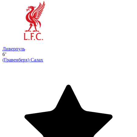
Ливерпуль
6’
(Гравенберх)
Салах