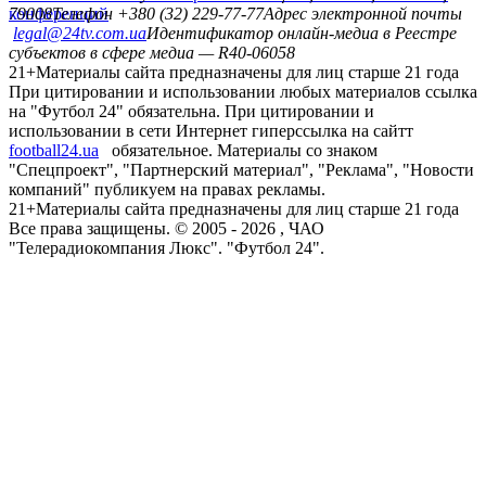
конференций
79008
Телефон +380 (32) 229-77-77
Адрес электронной почты
legal@24tv.com.ua
Идентификатор онлайн-медиа в Реестре
субъектов в сфере медиа — R40-06058
21+
Материалы сайта предназначены для лиц старше 21 года
При цитировании и использовании любых материалов ссылка
на "Футбол 24" обязательна. При цитировании и
использовании в сети Интернет гиперссылка на сайтт
football24.ua
обязательное. Материалы со знаком
"Спецпроект", "Партнерский материал", "Реклама", "Новости
компаний" публикуем на правах рекламы.
21+
Материалы сайта предназначены для лиц старше 21 года
Все права защищены. © 2005 -
2026
, ЧАО
"Телерадиокомпания Люкс". "Футбол 24".