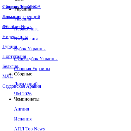
Сборная Украины
Италия
Суперкубок УЕФА
Украина
Германия
Лига конференций
Украина
Франция
ЛЧ - Top News
Первая лига
Нидерланды
Вторая лига
Турция
Кубок Украины
Португалия
Суперкубок Украины
Бельгия
Сборная Украины
Сборные
МЛС
Лига наций
Саудовская Аравия
ЧМ 2026
Чемпионаты
Англия
Испания
АПЛ Top News