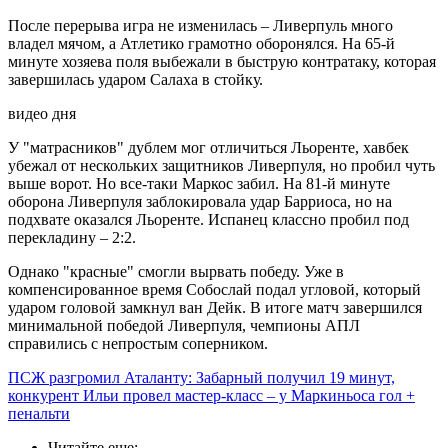
После перерыва игра не изменилась – Ливерпуль много
владел мячом, а Атлетико грамотно оборонялся. На 65-й
минуте хозяева поля выбежали в быструю контратаку, которая
завершилась ударом Салаха в стойку.
видео дня
У "матрасников" дублем мог отличиться Льоренте, хавбек
убежал от нескольких защитников Ливерпуля, но пробил чуть
выше ворот. Но все-таки Маркос забил. На 81-й минуте
оборона Ливерпуля заблокировала удар Барриоса, но на
подхвате оказался Льоренте. Испанец классно пробил под
перекладину – 2:2.
Однако "красные" смогли вырвать победу. Уже в
компенсированное время Собослай подал угловой, который
ударом головой замкнул ван Дейк. В итоге матч завершился
минимальной победой Ливерпуля, чемпионы АПЛ
справились с непростым соперником.
ПСЖ разгромил Аталанту: Забарный получил 19 минут,
конкурент Ильи провел мастер-класс – у Маркиньоса гол +
пенальти
Читайте еще
: